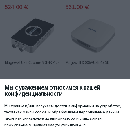
524.00
561.00
€
€
Magewell USB Capture SDI 4K Plus
Magewell XI006AUSB 6x SD
Мы с уважением относимся к вашей
573.00
585.00
€
€
конфиденциальности
1
2
3
Мы храним и/или получаем доступ к информации на устройстве,
таком как файлы cookie, и обрабатываем персональные данные,
такие как уникальные идентификаторы и стандартная
информация, отправляемая устройством для