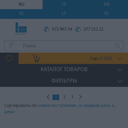
RU
LV
EN
EE
LT
ES
672 967 34
277 252 22
0
0.00
шт.
€
КАТАЛОГ ТОВАРОВ
ФИЛЬТРЫ
1
2
3
Сортировать по:
новое поступление
,
со скидкой
,
цена +
,
цена -