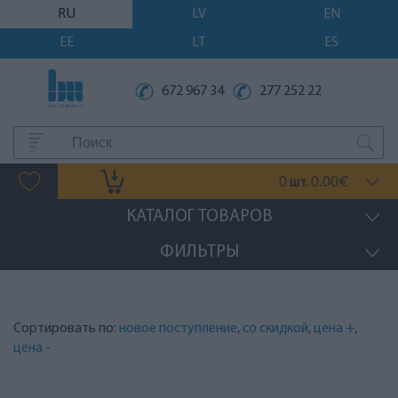
RU
LV
EN
EE
LT
ES
672 967 34
277 252 22
0
0.00
шт.
€
КАТАЛОГ ТОВАРОВ
ФИЛЬТРЫ
Сортировать по:
новое поступление
,
со скидкой
,
цена +
,
цена -