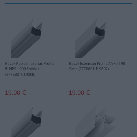
Ravak Paplašinašanas Profils
Ravak Extension Profile ANPS 198
BLNPS 1900 Spīdīgs
Satin (E778801U19802)
(E778801C1900B)
19.00
19.00
€
€