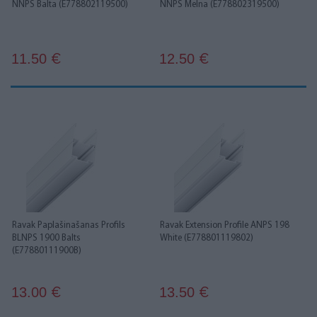
NNPS Balta (E778802119500)
NNPS Melna (E778802319500)
11.50
12.50
€
€
Ravak Paplašinašanas Profils
Ravak Extension Profile ANPS 198
BLNPS 1900 Balts
White (E778801119802)
(E77880111900B)
13.00
13.50
€
€