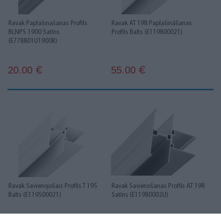
Ravak Paplašinašanas Profils
Ravak AT 198 Paplašināšanas
BLNPS 1900 Satīns
Profils Balts (E119800021)
(E778801U1900B)
20.00
55.00
€
€
Ravak Savienojošais Profils T 195
Ravak Savienošanas Profils AT 198
Balts (E119500021)
Satīns (E11980002U)