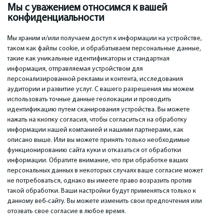
Мы с уважением относимся к вашей
55.00
79.00
€
€
конфиденциальности
Мы храним и/или получаем доступ к информации на устройстве,
таком как файлы cookie, и обрабатываем персональные данные,
такие как уникальные идентификаторы и стандартная
информация, отправляемая устройством для
персонализированной рекламы и контента, исследования
ВАЖНОЕ
КОНТАКТЫ
аудитории и развитие услуг. С вашего разрешения мы можем
Сервисные центры
Тел. +371 67296734
использовать точные данные геолокации и проводить
Гарантия
Моб. +371 27725222
идентификацию путем сканирования устройства. Вы можете
Оплата
WhatsApp +371 27725222
нажать на кнопку согласия, чтобы согласиться на обработку
Условия использования
емаил: info@bm.lv
информации нашей компанией и нашими партнерами, как
Политика
Краста 89, Рига, Латвия
описано выше. Или вы можете принять только необходимые
конфиденциальности
функционированию сайта куки и отказаться от обработки
Контакты
информации. Обратите внимание, что при обработке ваших
Дистанционный договор
персональных данных в некоторых случаях ваше согласие может
не потребоваться, однако вы имеете право возразить против
такой обработки. Ваши настройки будут применяться только к
© 2026 All Rights Reserved.
данному веб-сайту. Вы можете изменить свои предпочтения или
www.bm.market
отозвать свое согласие в любое время.
High Yield System LP