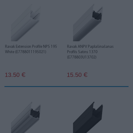
Ravak Extension Profile NPS 195
Ravak ANPV Paplašinašanas
White (E7788011195021)
Profils Satins 1370
(E778803U13702)
13.50
15.50
€
€