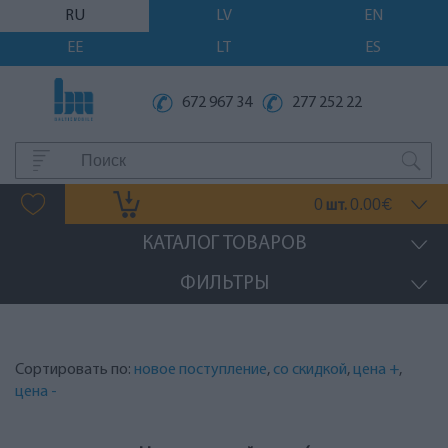
RU
LV
EN
EE
LT
ES
672 967 34
277 252 22
0
0.00
шт.
€
КАТАЛОГ ТОВАРОВ
ФИЛЬТРЫ
Сортировать по:
новое поступление
,
со скидкой
,
цена +
,
цена -