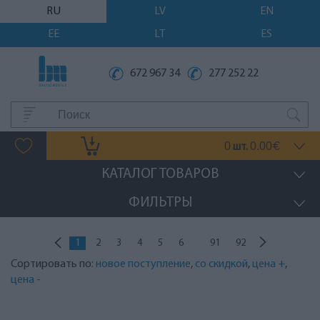
RU
LV
EN
EE
LT
ES
672 967 34
277 252 22
0
0.00
шт.
€
КАТАЛОГ ТОВАРОВ
ФИЛЬТРЫ
...
1
2
3
4
5
6
91
92
Сортировать по:
новое поступление
,
со скидкой
,
цена +
,
цена -