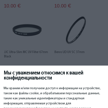
10.00
10.00
€
€
JJC Ultra-Slim MC UV Filter 67mm
Benro UD UV SC 37mm
Black
Мы с уважением относимся к вашей
10.00
10.00
€
€
конфиденциальности
...
1
2
3
4
5
6
91
92
Мы храним и/или получаем доступ к информации на устройстве,
таком как файлы cookie, и обрабатываем персональные данные,
такие как уникальные идентификаторы и стандартная
информация, отправляемая устройством для