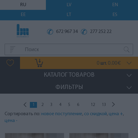
RU
LV
EN
EE
LT
ES
672 967 34
277 252 22
0
0.00
шт.
€
КАТАЛОГ ТОВАРОВ
ФИЛЬТРЫ
...
1
2
3
4
5
6
12
13
Сортировать по:
новое поступление
,
со скидкой
,
цена +
,
цена -