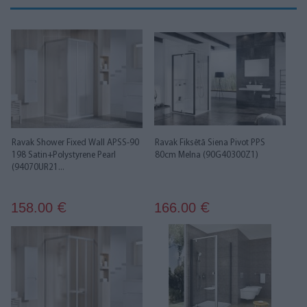
Ravak Shower Fixed Wall APSS-90
Ravak Fiksētā Siena Pivot PPS
198 Satin+Polystyrene Pearl
80cm Melna (90G40300Z1)
(94070UR21...
158.00
166.00
€
€