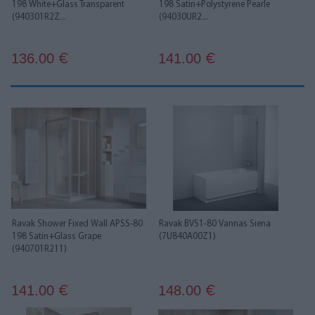
198 White+Glass Transparent
198 Satin+Polystyrene Pearle
(940301R2Z...
(94030UR2...
136.00
141.00
€
€
Ravak Shower Fixed Wall APSS-80
Ravak BVS1-80 Vannas Siena
198 Satin+Glass Grape
(7U840A00Z1)
(940701R211)
141.00
148.00
€
€