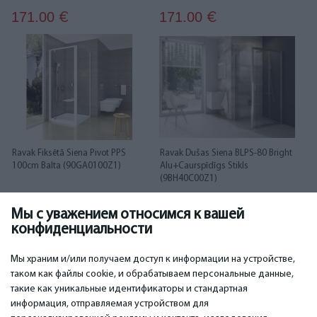
171.00
171.00
€
€
Ravak Fiksētā Siena Pivot PPS
Ravak Dušas Siena BLPS-80 Bright
100cm Balta (90GA0100Z1)
Alu+Caurspīdīgs Stikls
(9BH40C00Z1)
Мы с уважением относимся к вашей
171.00
171.00
€
€
конфиденциальности
...
1
2
3
4
5
6
12
13
Мы храним и/или получаем доступ к информации на устройстве,
таком как файлы cookie, и обрабатываем персональные данные,
такие как уникальные идентификаторы и стандартная
информация, отправляемая устройством для