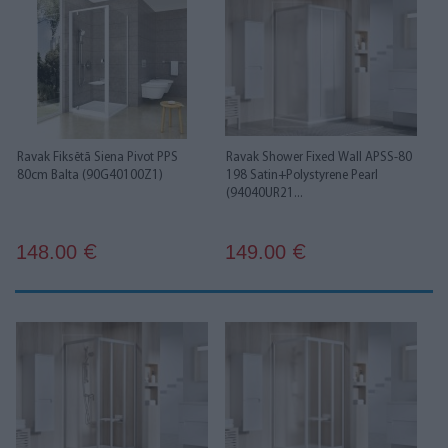
Ravak Fiksētā Siena Pivot PPS
Ravak Shower Fixed Wall APSS-80
80cm Balta (90G40100Z1)
198 Satin+Polystyrene Pearl
(94040UR21...
148.00
149.00
€
€