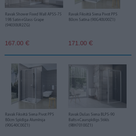
Ravak Shower Fixed Wall APSS-75
Ravak Fiksētā Siena Pivot PPS
198 Satin+Glass Grape
80cm Satīna (90G40U00Z1)
(94030UR2ZG)
167.00
171.00
€
€
Ravak Fiksētā Siena Pivot PPS
Ravak Dušas Siena BLPS-90
80cm Spīdīga Alumīnija
Balts+Caurspīdīgs Stikls
(90G40C00Z1)
(9BH70100Z1)