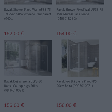
Ravak Shower Fixed Wall APSS-75
Ravak Shower Fixed Wall APSS-75
198 Satin+Polystyrene Transparent
198 White+Glass Grape
(940...
(940301R2ZG)
152.00
154.00
€
€
Ravak Dušas Siena BLPS-80
Ravak Fiksētā Siena Pivot PPS
Balts+Caurspīdīgs Stikls
90cm Balta (90G70100Z1)
(9BH40100Z1)
156.00
156.00
€
€