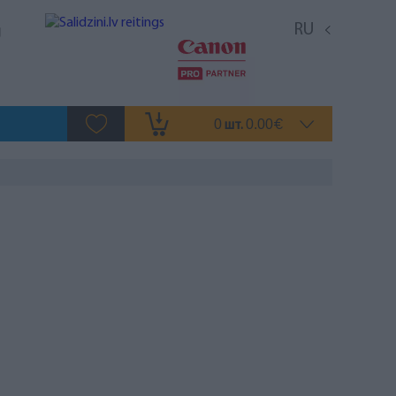
RU
0
0.00
шт.
€