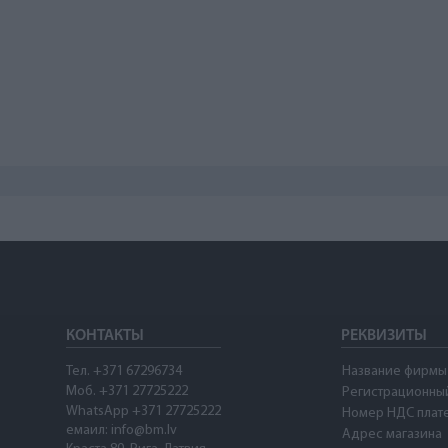
КОНТАКТЫ
РЕКВИЗИТЫ
Тел. +371 67296734
Название фирмы
Моб. +371 27725222
Регистрационны
WhatsApp +371 27725222
Номер НДС плат
емаил: info@bm.lv
Адрес магазина