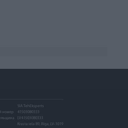
SIA TehEksperts
й номер
41503080333
ельщика
LV41503080333
Krasta iela 89, Rīga, LV-1019