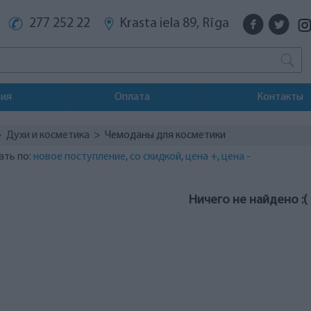
277 252 22
Krasta iela 89, Rīga
тия
Оплата
Контакты
>
Духи и косметика
> Чемоданы для косметики
ать по:
новое поступление
,
со скидкой
,
цена +
,
цена -
Ничего не найдено :(