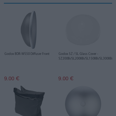
Godox BDR-W550 Diffuser Front
Godox SZ / SL Glass Cover -
SZ200Bi/SL200IIBi/SL150IIBi/SL300IIBi
9.00
9.00
€
€