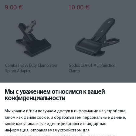
9.00
10.00
€
€
Caruba Heavy Duty Clamp Steel
Godox LSA-01 Multifunction
Spigot Adapter
Clamp
Мы с уважением относимся к вашей
10.00
10.00
€
€
конфиденциальности
...
1
2
3
4
5
6
37
38
Мы храним и/или получаем доступ к информации на устройстве,
таком как файлы cookie, и обрабатываем персональные данные,
такие как уникальные идентификаторы и стандартная
информация, отправляемая устройством для