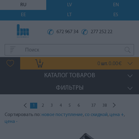
RU
LV
EN
EE
LT
ES
672 967 34
277 252 22
0
0.00
шт.
€
КАТАЛОГ ТОВАРОВ
ФИЛЬТРЫ
...
1
2
3
4
5
6
37
38
Сортировать по:
новое поступление
,
со скидкой
,
цена +
,
цена -