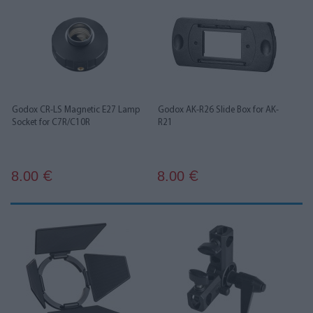
Godox CR-LS Magnetic E27 Lamp
Godox AK-R26 Slide Box for AK-
Socket for C7R/C10R
R21
8.00
8.00
€
€