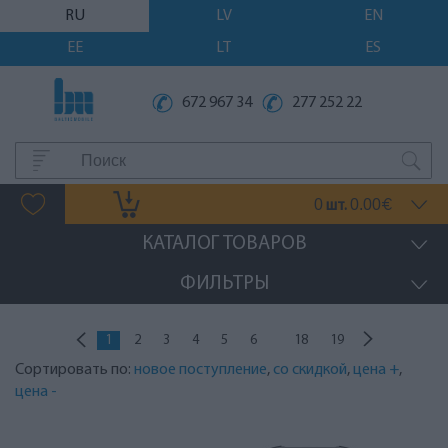
RU
LV
EN
EE
LT
ES
672 967 34
277 252 22
0
0.00
шт.
€
КАТАЛОГ ТОВАРОВ
ФИЛЬТРЫ
...
1
2
3
4
5
6
18
19
Сортировать по:
новое поступление
,
со скидкой
,
цена +
,
цена -