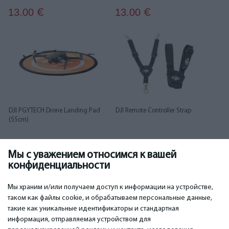
13.00
13.00
€
€
DJI PGYTECH Drone Landing Pad
DJI Remote Controller Strap
(55cm)
Мы с уважением относимся к вашей
13.00
14.00
€
€
конфиденциальности
...
1
2
3
4
5
6
18
19
Мы храним и/или получаем доступ к информации на устройстве,
таком как файлы cookie, и обрабатываем персональные данные,
такие как уникальные идентификаторы и стандартная
информация, отправляемая устройством для