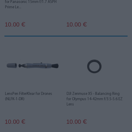
for Panasonic 15mm f/1.7 ASPH
Prime Le...
10.00
10.00
€
€
LensPen FilterKlear for Drones
DJI Zenmuse X5 - Balancing Ring
(NLFK-1-DR)
for Olympus 14-42mm f/3.5-5.6 EZ
Lens
10.00
10.00
€
€