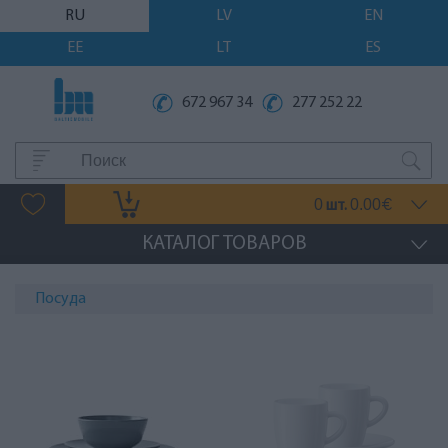
RU
LV
EN
EE
LT
ES
672 967 34
277 252 22
0
0.00
шт.
€
КАТАЛОГ ТОВАРОВ
Посуда