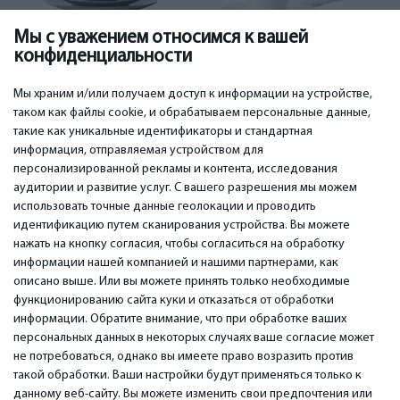
Мы с уважением относимся к вашей
конфиденциальности
Посуда
(1)
Стаканы и кружки
(12)
Мы храним и/или получаем доступ к информации на устройстве,
таком как файлы cookie, и обрабатываем персональные данные,
такие как уникальные идентификаторы и стандартная
информация, отправляемая устройством для
персонализированной рекламы и контента, исследования
ВАЖНОЕ
КОНТАКТЫ
аудитории и развитие услуг. С вашего разрешения мы можем
Сервисные центры
Тел. +371 67296734
использовать точные данные геолокации и проводить
Гарантия
Моб. +371 27725222
идентификацию путем сканирования устройства. Вы можете
Оплата
WhatsApp +371 27725222
нажать на кнопку согласия, чтобы согласиться на обработку
Условия использования
емаил: info@bm.lv
информации нашей компанией и нашими партнерами, как
Политика
Краста 89, Рига, Латвия
описано выше. Или вы можете принять только необходимые
конфиденциальности
функционированию сайта куки и отказаться от обработки
Контакты
информации. Обратите внимание, что при обработке ваших
Дистанционный договор
персональных данных в некоторых случаях ваше согласие может
не потребоваться, однако вы имеете право возразить против
такой обработки. Ваши настройки будут применяться только к
© 2026 All Rights Reserved.
данному веб-сайту. Вы можете изменить свои предпочтения или