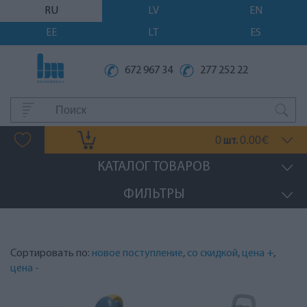
RU
LV
EN
EE
LT
ES
672 967 34
277 252 22
0
0.00
шт.
€
КАТАЛОГ ТОВАРОВ
ФИЛЬТРЫ
Сортировать по:
новое поступление
,
со скидкой
,
цена +
,
цена -