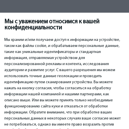
Мы с уважением относимся к вашей
83.00
€
конфиденциальности
Мы храним и/или получаем доступ к информации на устройстве,
таком как файлы cookie, и обрабатываем персональные данные,
такие как уникальные идентификаторы и стандартная
информация, отправляемая устройством для
персонализированной рекламы и контента, исследования
ВАЖНОЕ
КОНТАКТЫ
аудитории и развитие услуг. С вашего разрешения мы можем
Сервисные центры
Тел. +371 67296734
использовать точные данные геолокации и проводить
Гарантия
Моб. +371 27725222
идентификацию путем сканирования устройства. Вы можете
Оплата
WhatsApp +371 27725222
нажать на кнопку согласия, чтобы согласиться на обработку
Условия использования
емаил: info@bm.lv
информации нашей компанией и нашими партнерами, как
Политика
Краста 89, Рига, Латвия
описано выше. Или вы можете принять только необходимые
конфиденциальности
функционированию сайта куки и отказаться от обработки
Контакты
информации. Обратите внимание, что при обработке ваших
Дистанционный договор
персональных данных в некоторых случаях ваше согласие может
не потребоваться, однако вы имеете право возразить против