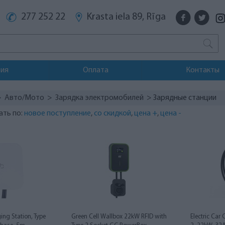
277 252 22
Krasta iela 89, Rīga
тия
Оплата
Контакты
>
Авто/Мото
>
Зарядка электромобилей
> Зарядные станции
ать по:
новое поступление
,
со скидкой
,
цена +
,
цена -
ging Station, Type
Green Cell Wallbox 22kW RFID with
Electric Car