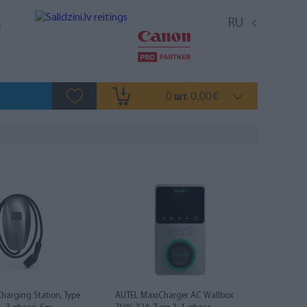
RU
0
0.00
шт.
€
 Charging Station, Type
AUTEL MaxiCharger AC Wallbox