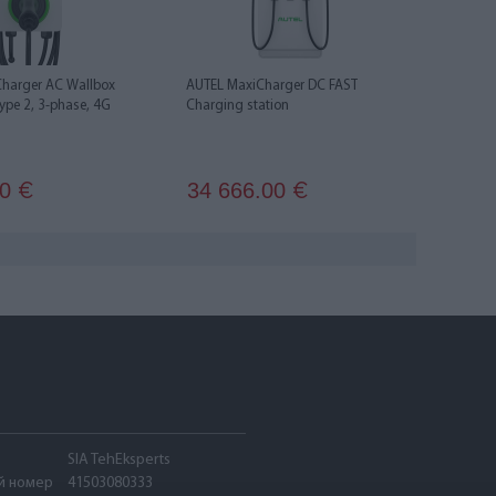
harger AC Wallbox
AUTEL MaxiCharger DC FAST
ype 2, 3-phase, 4G
Charging station
.
00
34 666.00
€
€
SIA TehEksperts
й номер
41503080333