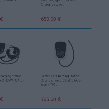
A, 3-phase, 5m
7kW, 32A, Type 2, 1-phase
Charging statio...
650.00
€
€
 Charging Station
Electric Car Charging Station
e 2, 22kW, 32A, 3-
Duosida, Type 2, 22kW, 32A, 3-
phase (EV2...
735.00
€
€