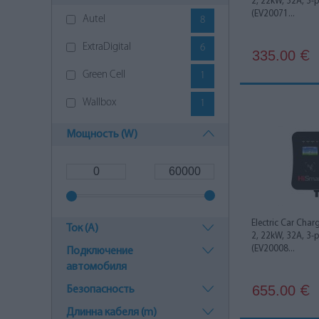
2, 22kW, 32A, 3-
(EV20071...
Autel
8
ExtraDigital
6
335.00
€
Green Cell
1
Wallbox
1
Мощность (W)
Electric Car Char
Ток (A)
2, 22kW, 32A, 3-
(EV20008...
Подключение
автомобиля
655.00
Безопасность
€
Длинна кабеля (m)