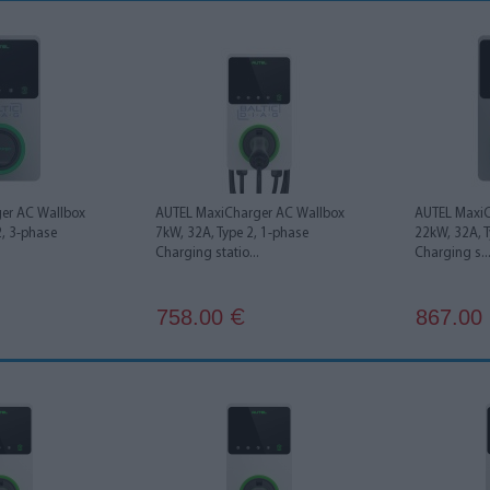
er AC Wallbox
AUTEL MaxiCharger AC Wallbox
AUTEL MaxiC
2, 3-phase
7kW, 32A, Type 2, 1-phase
22kW, 32A, T
Charging statio...
Charging s..
758.00
867.00
€