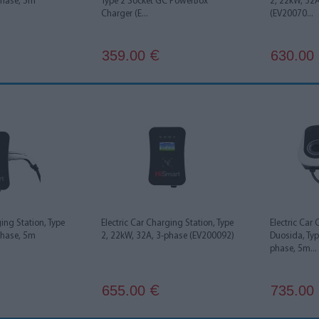
phase, 5m
Type 2 Socket GC PowerBox
2, 22kW, 32
Charger (E...
(EV20070...
359.00
630.00
€
ging Station, Type
Electric Car Charging Station, Type
Electric Car
phase, 5m
2, 22kW, 32A, 3-phase (EV200092)
Duosida, Typ
phase, 5m...
655.00
735.00
€