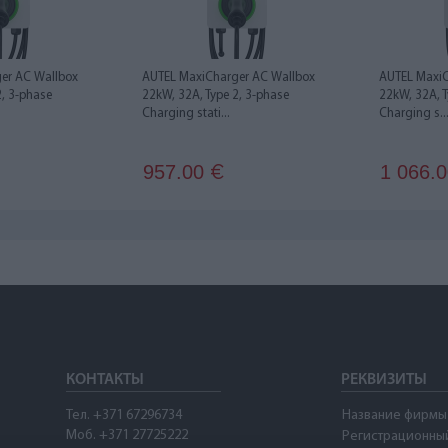
er AC Wallbox
AUTEL MaxiCharger AC Wallbox
AUTEL MaxiC
2, 3-phase
22kW, 32A, Type 2, 3-phase
22kW, 32A, T
Charging stati...
Charging s..
957.00
1 066.
€
КОНТАКТЫ
РЕКВИЗИТЫ
Тел. +371 67296734
Название фирмы
Моб. +371 27725222
Регистрационны