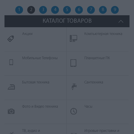
1
2
3
4
5
6
7
8
9
КАТАЛОГ ТОВАРОВ
Aкции
Компьютерная техника
Мобильные Телефоны
Планшетные ПК
Бытовая техника
Сантехника
Фото и Видео техника
Часы
ТВ, аудио и
Игровые приставки и