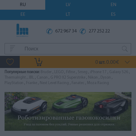
RU
LV
EN
EE
LT
ES
672 967 34
277 252 22
0
0.00
шт.
€
Популярные поиски:
Bruder
,
LEGO
,
Fifine
,
Smeg
,
iPhone 17
,
Galaxy S26
,
Thermalright
,
JBL
,
Canon
,
G PRO X2 Superstrike
,
Nikon
,
Dyson
,
PlayStation
,
Franke
,
Next Level Racing
,
Fanatec
,
Moza Racing