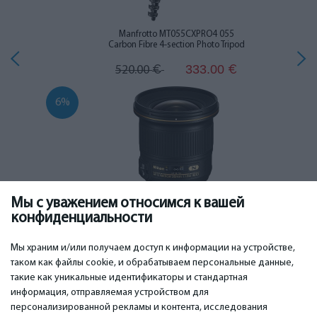
Manfrotto MT055CXPRO4 055
Carbon Fibre 4-section Photo Tripod
333.00
520.00
€
€
6%
Мы с уважением относимся к вашей
Nikon AF-S NIKKOR 20mm f/1.8G ED
конфиденциальности
755.00
799.00
€
€
Мы храним и/или получаем доступ к информации на устройстве,
таком как файлы cookie, и обрабатываем персональные данные,
такие как уникальные идентификаторы и стандартная
информация, отправляемая устройством для
персонализированной рекламы и контента, исследования
ВАЖНОЕ
КОНТАКТЫ