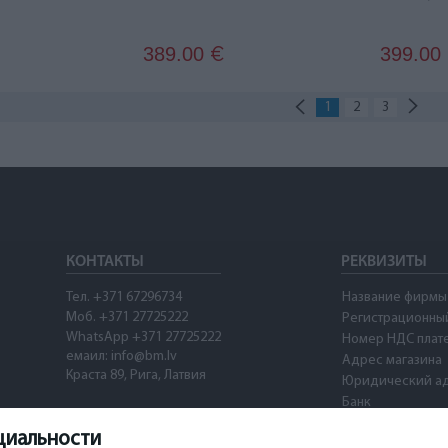
389.00
399.00
€
1
2
3
КОНТАКТЫ
РЕКВИЗИТЫ
Тел. +371 67296734
Название фирмы
Моб. +371 27725222
Регистрационны
WhatsApp +371 27725222
Номер НДС плат
емаил: info@bm.lv
Адрес магазина
Краста 89, Рига, Латвия
Юридический а
Банк
SWIFT
циальности
Номер счета