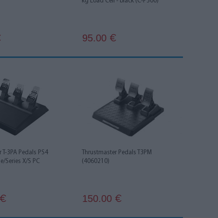
kg Load Cell - black (C-P500)
95.00
€
€
r T-3PA Pedals PS4
Thrustmaster Pedals T3PM
e/Series X/S PC
(4060210)
150.00
€
€