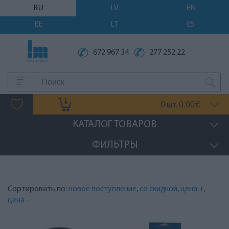
RU
LV
EN
EE
LT
ES
672 967 34
277 252 22
0
0.00
шт.
€
КАТАЛОГ ТОВАРОВ
ФИЛЬТРЫ
Сортировать по:
новое поступление
,
со скидкой
,
цена +
,
цена -