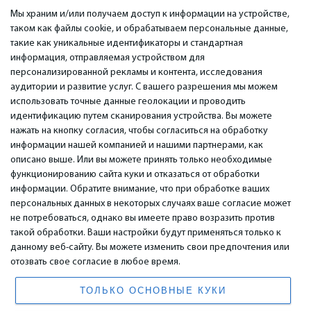
Мы храним и/или получаем доступ к информации на устройстве,
таком как файлы cookie, и обрабатываем персональные данные,
такие как уникальные идентификаторы и стандартная
информация, отправляемая устройством для
персонализированной рекламы и контента, исследования
ВАЖНОЕ
КОНТАКТЫ
аудитории и развитие услуг. С вашего разрешения мы можем
Сервисные центры
Тел. +371 67296734
использовать точные данные геолокации и проводить
Гарантия
Моб. +371 27725222
идентификацию путем сканирования устройства. Вы можете
Оплата
WhatsApp +371 27725222
нажать на кнопку согласия, чтобы согласиться на обработку
Условия использования
емаил: info@bm.lv
информации нашей компанией и нашими партнерами, как
Политика
Краста 89, Рига, Латвия
описано выше. Или вы можете принять только необходимые
конфиденциальности
функционированию сайта куки и отказаться от обработки
Контакты
информации. Обратите внимание, что при обработке ваших
Дистанционный договор
персональных данных в некоторых случаях ваше согласие может
не потребоваться, однако вы имеете право возразить против
такой обработки. Ваши настройки будут применяться только к
© 2026 All Rights Reserved.
данному веб-сайту. Вы можете изменить свои предпочтения или
www.bm.market
отозвать свое согласие в любое время.
High Yield System LP
196 Rose Street, Suite 3, Edinburgh, EH2 4AT, Scotland, United Kingdom
ТОЛЬКО ОСНОВНЫЕ КУКИ