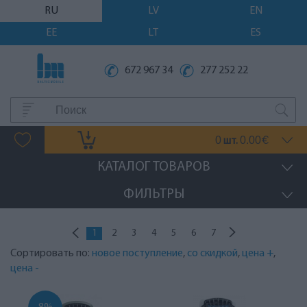
RU
LV
EN
EE
LT
ES
672 967 34
277 252 22
0
0.00
шт.
€
КАТАЛОГ ТОВАРОВ
ФИЛЬТРЫ
1
2
3
4
5
6
7
Сортировать по:
новое поступление
,
со скидкой
,
цена +
,
цена -