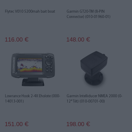
Flytec V010 5200mah bait boat
Garmin GT20-TM (8-PIN
Connector) (010-01960-01)
116.00
148.00
€
€
Lowrance Hook 2-4X Eholote (000-
Garmin Intelliducer NMEA 2000 (0-
14013-001)
12° Tilt) (010-00701-00)
151.00
198.00
€
€