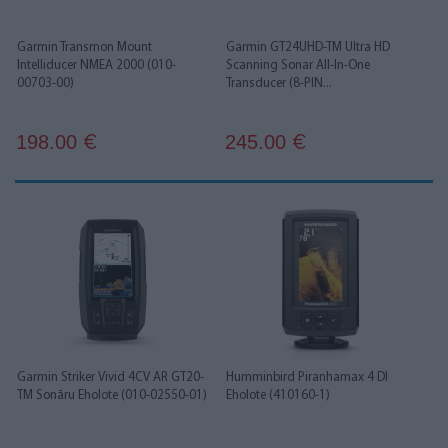
Garmin Transmon Mount
Garmin GT24UHD-TM Ultra HD
Intelliducer NMEA 2000 (010-
Scanning Sonar All-In-One
00703-00)
Transducer (8-PIN...
198.00
245.00
€
€
Garmin Striker Vivid 4CV AR GT20-
Humminbird Piranhamax 4 DI
TM Sonāru Eholote (010-02550-01)
Eholote (410160-1)