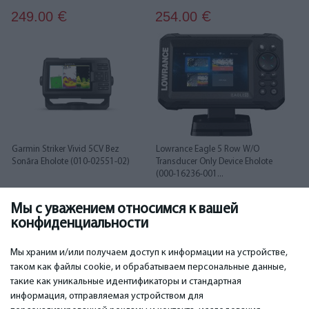
249.00
254.00
€
€
Garmin Striker Vivid 5CV Bez
Lowrance Eagle 5 Row W/O
Sonāra Eholote (010-02551-02)
Transducer Only Device Eholote
(000-16236-001...
Мы с уважением относимся к вашей
288.00
375.00
€
€
конфиденциальности
1
2
3
4
5
6
7
Мы храним и/или получаем доступ к информации на устройстве,
таком как файлы cookie, и обрабатываем персональные данные,
такие как уникальные идентификаторы и стандартная
информация, отправляемая устройством для