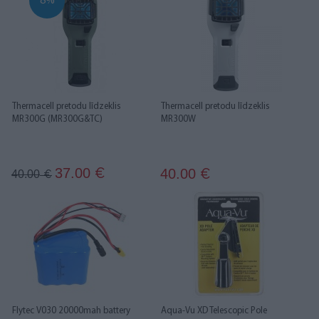
8%
Thermacell pretodu līdzeklis
Thermacell pretodu līdzeklis
MR300G (MR300G&TC)
MR300W
37.00
40.00
€
40.00
€
€
Flytec V030 20000mah battery
Aqua-Vu XD Telescopic Pole