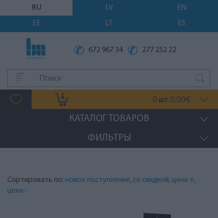
RU
LV
EN
EE
LT
ES
672 967 34
277 252 22
0
0.00
шт.
€
КАТАЛОГ ТОВАРОВ
ФИЛЬТРЫ
Сортировать по:
новое поступление
,
со скидкой
,
цена +
,
цена -