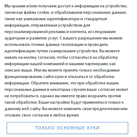
Мы храним и/или получаем доступ к информации на устройстве,
таком как файлы cookie, и обрабатываем персональные данные,
такие как уникальные идентификаторы и стандартная
информация, отправляемая устройством для
персонализированной рекламы и контента, исследования
ВАЖНОЕ
КОНТАКТЫ
аудитории и развитие услуг. С вашего разрешения мы можем
Сервисные центры
Тел. +371 67296734
использовать точные данные геолокации и проводить
Гарантия
Моб. +371 27725222
идентификацию путем сканирования устройства. Вы можете
Оплата
WhatsApp +371 27725222
нажать на кнопку согласия, чтобы согласиться на обработку
Условия использования
емаил: info@bm.lv
информации нашей компанией и нашими партнерами, как
Политика
Краста 89, Рига, Латвия
описано выше. Или вы можете принять только необходимые
конфиденциальности
функционированию сайта куки и отказаться от обработки
Контакты
информации. Обратите внимание, что при обработке ваших
Дистанционный договор
персональных данных в некоторых случаях ваше согласие может
не потребоваться, однако вы имеете право возразить против
такой обработки. Ваши настройки будут применяться только к
© 2026 All Rights Reserved.
данному веб-сайту. Вы можете изменить свои предпочтения или
www.bm.market
отозвать свое согласие в любое время.
High Yield System LP
196 Rose Street, Suite 3, Edinburgh, EH2 4AT, Scotland, United Kingdom
ТОЛЬКО ОСНОВНЫЕ КУКИ