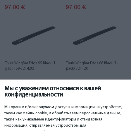
97.00
97.00
€
€
Thule WingBar Edge 95 Black (1
Thule WingBar Edge 68 Black (1-
gab.) (69-721420)
pack) 721120
Мы с уважением относимся к вашей
97.00
97.00
€
€
конфиденциальности
1
2
3
4
5
6
7
8
Мы храним и/или получаем доступ к информации на устройстве,
таком как файлы cookie, и обрабатываем персональные данные,
такие как уникальные идентификаторы и стандартная
информация, отправляемая устройством для