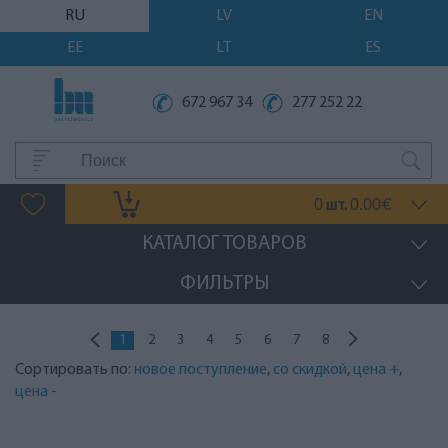
RU
LV
EN
EE
LT
ES
672 967 34
277 252 22
0
0.00
шт.
€
КАТАЛОГ ТОВАРОВ
ФИЛЬТРЫ
1
2
3
4
5
6
7
8
Сортировать по:
новое поступление
,
со скидкой
,
цена +
,
цена -