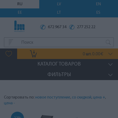
RU
LV
EN
EE
LT
ES
672 967 34
277 252 22
0
0.00
шт.
€
КАТАЛОГ ТОВАРОВ
ФИЛЬТРЫ
Сортировать по:
новое поступление
,
со скидкой
,
цена +
,
цена -