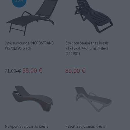
23%
Jysk sunlounger NORDSTRAND
Scirocco Sauļošanās Krēsls
W57xL195 black
71x187xH445 Tumši Pelēks
(111901)
55.00
89.00
€
71.00
€
€
Newport Sauļošanās Krēsls
Resort Sauļošanās Krēsls