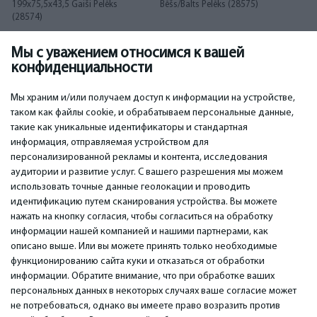
199x75,5x43,5 Gaiši Pelēks
Bēšs/Balts Pelēks (28575)
(28574)
Мы с уважением относимся к вашей
146.00
166.00
€
€
конфиденциальности
Мы храним и/или получаем доступ к информации на устройстве,
таком как файлы cookie, и обрабатываем персональные данные,
такие как уникальные идентификаторы и стандартная
информация, отправляемая устройством для
персонализированной рекламы и контента, исследования
ВАЖНОЕ
КОНТАКТЫ
аудитории и развитие услуг. С вашего разрешения мы можем
Сервисные центры
Тел. +371 67296734
использовать точные данные геолокации и проводить
Гарантия
Моб. +371 27725222
идентификацию путем сканирования устройства. Вы можете
Оплата
WhatsApp +371 27725222
нажать на кнопку согласия, чтобы согласиться на обработку
Условия использования
емаил: info@bm.lv
информации нашей компанией и нашими партнерами, как
Политика
Краста 89, Рига, Латвия
описано выше. Или вы можете принять только необходимые
конфиденциальности
функционированию сайта куки и отказаться от обработки
Контакты
информации. Обратите внимание, что при обработке ваших
Дистанционный договор
персональных данных в некоторых случаях ваше согласие может
не потребоваться, однако вы имеете право возразить против