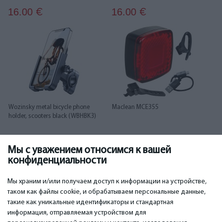
16.00
16.00
€
€
Wozinsky metal bicycle phone
Maclean MCE355
holder, scooters black (WBHBK3)
Мы с уважением относимся к вашей
16.00
17.00
€
€
конфиденциальности
...
1
2
3
4
5
6
14
15
Мы храним и/или получаем доступ к информации на устройстве,
таком как файлы cookie, и обрабатываем персональные данные,
такие как уникальные идентификаторы и стандартная
информация, отправляемая устройством для