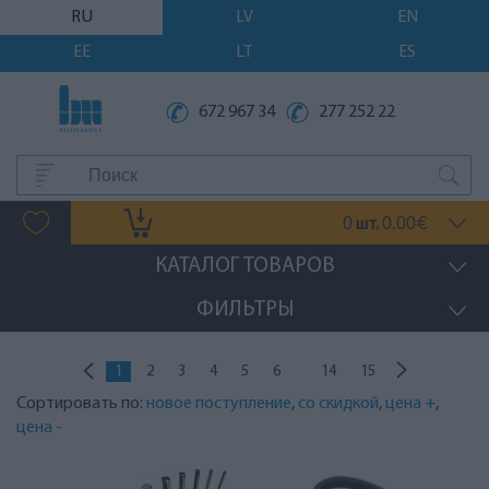
RU
LV
EN
EE
LT
ES
672 967 34
277 252 22
0
0.00
шт.
€
КАТАЛОГ ТОВАРОВ
ФИЛЬТРЫ
...
1
2
3
4
5
6
14
15
Сортировать по:
новое поступление
,
со скидкой
,
цена +
,
цена -