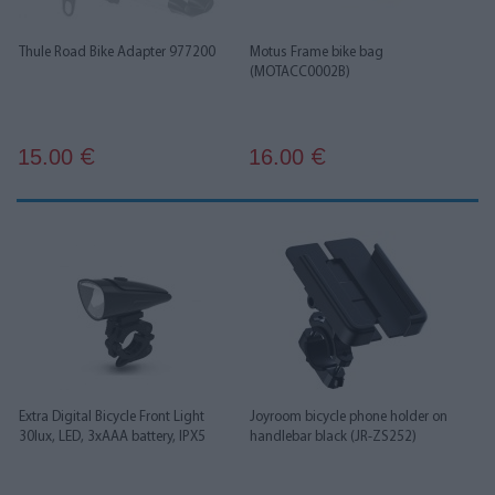
Thule Road Bike Adapter 977200
Motus Frame bike bag
(MOTACC0002B)
15.00
16.00
€
€
Extra Digital Bicycle Front Light
Joyroom bicycle phone holder on
30lux, LED, 3xAAA battery, IPX5
handlebar black (JR-ZS252)