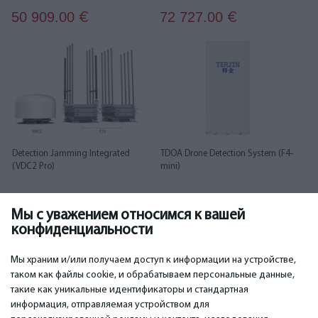
50 909.00
72 727.00
€
€
Detection Jamming Integrated
TDOA Drone Detection System (F4-
(VDC2 Pro)
mini)
Мы с уважением относимся к вашей
84 848.00
86 060.00
€
€
конфиденциальности
1
2
Мы храним и/или получаем доступ к информации на устройстве,
таком как файлы cookie, и обрабатываем персональные данные,
такие как уникальные идентификаторы и стандартная
информация, отправляемая устройством для