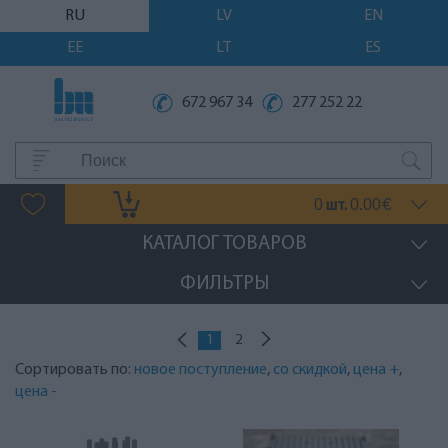
RU
LV
EN
EE
LT
ES
672 967 34
277 252 22
0
0.00
шт.
€
КАТАЛОГ ТОВАРОВ
ФИЛЬТРЫ
1
2
Сортировать по:
новое поступление
,
со скидкой
,
цена +
,
цена -