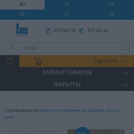
RU
LV
EN
EE
LT
ES
672 967 34
277 252 22
0
0.00
шт.
€
КАТАЛОГ ТОВАРОВ
ФИЛЬТРЫ
Сортировать по:
новое поступление
,
со скидкой
,
цена +
,
цена -