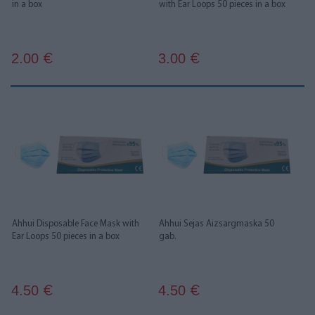
in a box
with Ear Loops 50 pieces in a box
2.00
3.00
€
€
Ahhui Disposable Face Mask with
Ahhui Sejas Aizsargmaska 50
Ear Loops 50 pieces in a box
gab.
4.50
4.50
€
€