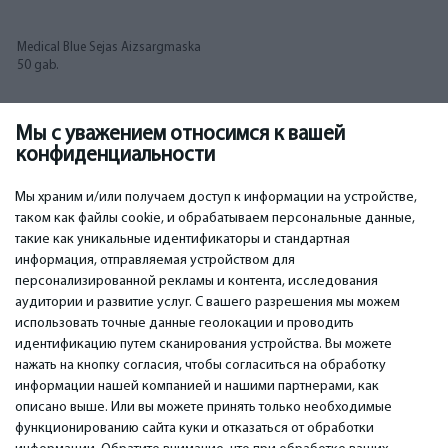
Medical Blue Sejas Aizsargmaska
50 gab.
Мы с уважением относимся к вашей
24.99
€
конфиденциальности
Мы храним и/или получаем доступ к информации на устройстве,
таком как файлы cookie, и обрабатываем персональные данные,
такие как уникальные идентификаторы и стандартная
информация, отправляемая устройством для
персонализированной рекламы и контента, исследования
ВАЖНОЕ
КОНТАКТЫ
аудитории и развитие услуг. С вашего разрешения мы можем
Сервисные центры
Тел. +371 67296734
использовать точные данные геолокации и проводить
Гарантия
Моб. +371 27725222
идентификацию путем сканирования устройства. Вы можете
Оплата
WhatsApp +371 27725222
нажать на кнопку согласия, чтобы согласиться на обработку
Условия использования
емаил: info@bm.lv
информации нашей компанией и нашими партнерами, как
Политика
Краста 89, Рига, Латвия
описано выше. Или вы можете принять только необходимые
конфиденциальности
функционированию сайта куки и отказаться от обработки
Контакты