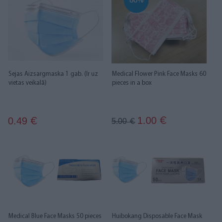
80%
Sejas Aizsargmaska 1 gab. (Ir uz
Medical Flower Pink Face Masks 60
vietas veikalā)
pieces in a box
1.00
0.49
€
€
5.00
€
Medical Blue Face Masks 50 pieces
Huibokang Disposable Face Mask