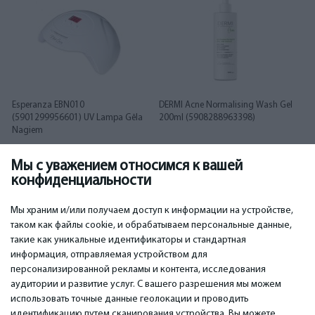
Esperanza EBN010
DERMI Acne Normalising Wash Gel
(5901299956601) UV Lampa Gēla
200ml (5908288963398)
Nagiem
Мы с уважением относимся к вашей
15.00
15.00
€
€
конфиденциальности
Мы храним и/или получаем доступ к информации на устройстве,
таком как файлы cookie, и обрабатываем персональные данные,
такие как уникальные идентификаторы и стандартная
информация, отправляемая устройством для
персонализированной рекламы и контента, исследования
ВАЖНОЕ
КОНТАКТЫ
аудитории и развитие услуг. С вашего разрешения мы можем
Сервисные центры
Тел. +371 67296734
использовать точные данные геолокации и проводить
Гарантия
Моб. +371 27725222
идентификацию путем сканирования устройства. Вы можете