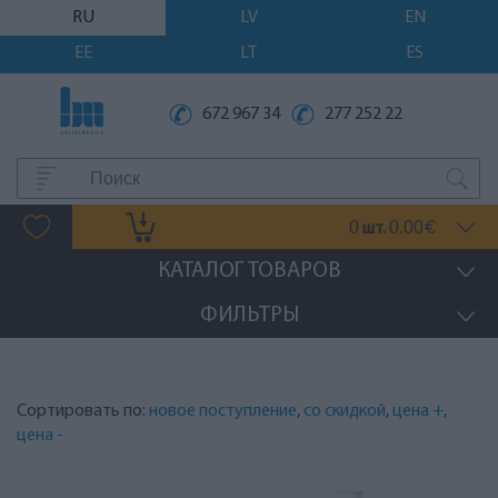
RU
LV
EN
EE
LT
ES
672 967 34
277 252 22
0
0.00
шт.
€
КАТАЛОГ ТОВАРОВ
ФИЛЬТРЫ
Сортировать по:
новое поступление
,
со скидкой
,
цена +
,
цена -