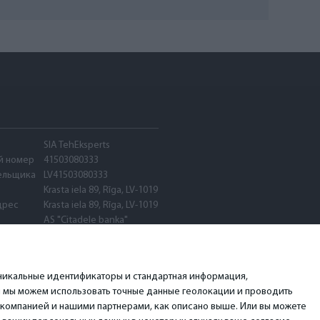
SIA TehEksperts
й номер
41503080333
ельщика
LV41503080333
Krasta iela 89, Rīga, LV-1019
дрес
Krasta iela 89, Rīga, LV-1019
AS "Citadele banka"
PARXLV22
LV89PARX0020600580001
 уникальные идентификаторы и стандартная информация,
я мы можем использовать точные данные геолокации и проводить
 компанией и нашими партнерами, как описано выше. Или вы можете