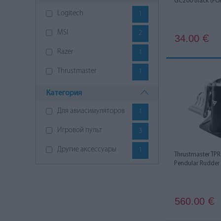
GC200 Black (FO
Logitech
1
MSI
2
34.00
€
Razer
1
Thrustmaster
1
Категория
Для авиасимуляторов
1
Игровой пульт
3
Другие аксессуары
1
Thrustmaster TPR
Pendular Rudder
560.00
€