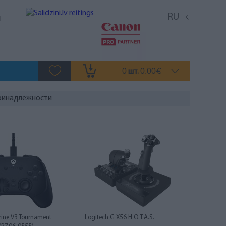
RU
0
0.00
шт.
€
ринадлежности
rine V3 Tournament
Logitech G X56 H.O.T.A.S.