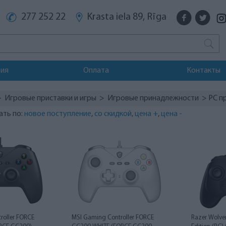
277 252 22
Krasta iela 89, Rīga
тия
Оплата
Контакты
>
Игровые приставки и игры
>
Игровые принадлежности
> PC п
ать по:
новое поступление
,
со скидкой
,
цена +
,
цена -
roller FORCE
MSI Gaming Controller FORCE
Razer Wolve