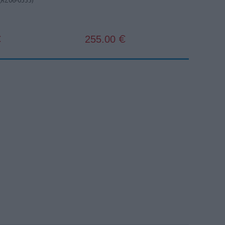
 (RZ06-0555)
255.00
€
€