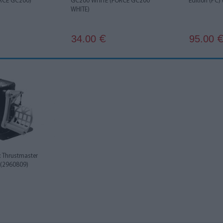
RCE GC200)
GC200 WHITE (FORCE GC200
Edition (PC)
WHITE)
34.00
95.00
€
: Thrustmaster
 (2960809)