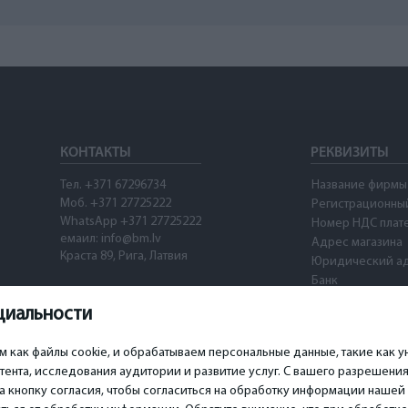
КОНТАКТЫ
РЕКВИЗИТЫ
Тел. +371 67296734
Название фирмы
Моб. +371 27725222
Регистрационны
WhatsApp +371 27725222
Номер НДС плат
емаил: info@bm.lv
Адрес магазина
Краста 89, Рига, Латвия
Юридический а
Банк
SWIFT
циальности
Номер счета
Waze
ом как файлы cookie, и обрабатываем персональные данные, такие как
ента, исследования аудитории и развитие услуг. С вашего разрешени
а кнопку согласия, чтобы согласиться на обработку информации нашей