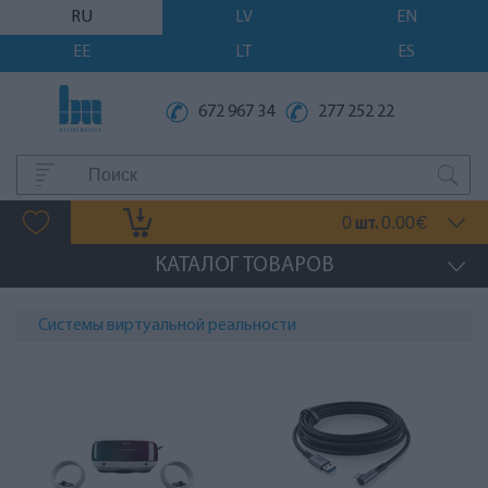
RU
LV
EN
EE
LT
ES
672 967 34
277 252 22
0
0.00
шт.
€
КАТАЛОГ ТОВАРОВ
Системы виртуальной реальности