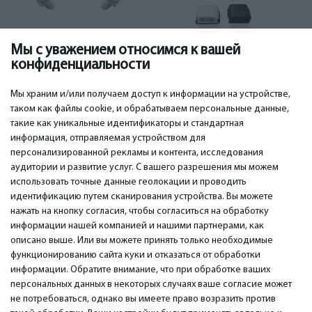
Мы с уважением относимся к вашей
Виртуальные
Виртуальная
конфиденциальности
системные очки
(29)
реальность
аксессуары для
зрелища
(57)
Мы храним и/или получаем доступ к информации на устройстве,
таком как файлы cookie, и обрабатываем персональные данные,
такие как уникальные идентификаторы и стандартная
информация, отправляемая устройством для
персонализированной рекламы и контента, исследования
ВАЖНОЕ
КОНТАКТЫ
аудитории и развитие услуг. С вашего разрешения мы можем
Сервисные центры
Тел. +371 67296734
использовать точные данные геолокации и проводить
Гарантия
Моб. +371 27725222
идентификацию путем сканирования устройства. Вы можете
Оплата
WhatsApp +371 27725222
нажать на кнопку согласия, чтобы согласиться на обработку
Условия использования
емаил: info@bm.lv
информации нашей компанией и нашими партнерами, как
Политика
Краста 89, Рига, Латвия
описано выше. Или вы можете принять только необходимые
конфиденциальности
функционированию сайта куки и отказаться от обработки
Контакты
информации. Обратите внимание, что при обработке ваших
Дистанционный договор
персональных данных в некоторых случаях ваше согласие может
не потребоваться, однако вы имеете право возразить против