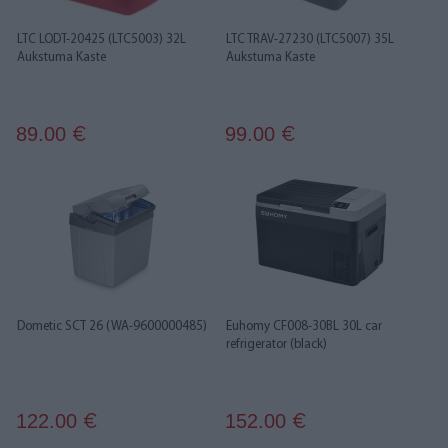
LTC LODT-20425 (LTC5003) 32L
LTC TRAV-27230 (LTC5007) 35L
Aukstuma Kaste
Aukstuma Kaste
89.00
99.00
€
€
Dometic SCT 26 (WA-9600000485)
Euhomy CF008-30BL 30L car
refrigerator (black)
122.00
152.00
€
€