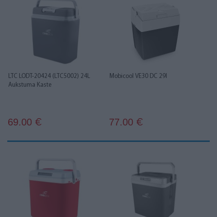
LTC LODT-20424 (LTC5002) 24L
Mobicool VE30 DC 29l
Aukstuma Kaste
69.00
77.00
€
€