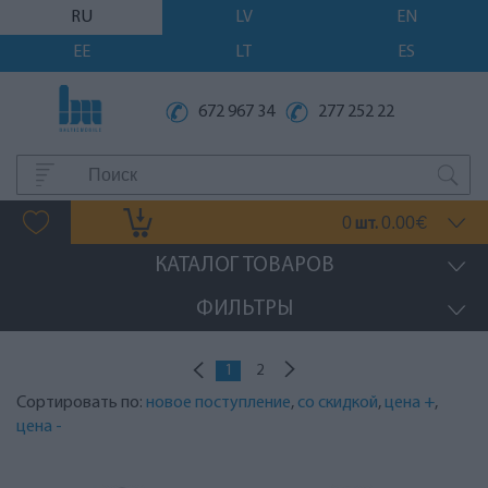
RU
LV
EN
EE
LT
ES
672 967 34
277 252 22
0
0.00
шт.
€
КАТАЛОГ ТОВАРОВ
ФИЛЬТРЫ
1
2
Сортировать по:
новое поступление
,
со скидкой
,
цена +
,
цена -