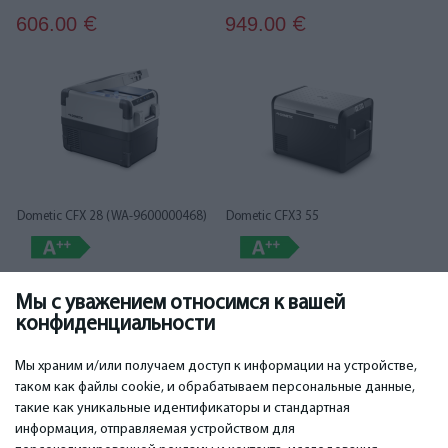
606.00
949.00
€
€
Dometic CFX 28 (WA-9600000468)
Dometic CFX3 55
Мы с уважением относимся к вашей
980.00
1 019.00
€
€
конфиденциальности
1
2
Мы храним и/или получаем доступ к информации на устройстве,
таком как файлы cookie, и обрабатываем персональные данные,
такие как уникальные идентификаторы и стандартная
информация, отправляемая устройством для