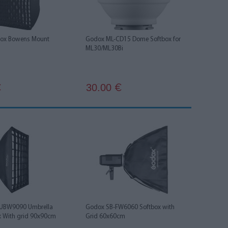
box Bowens Mount
Godox ML-CD15 Dome Softbox for
ML30/ML30Bi
30.00
€
€
UBW9090 Umbrella
Godox SB-FW6060 Softbox with
ox With grid 90x90cm
Grid 60x60cm