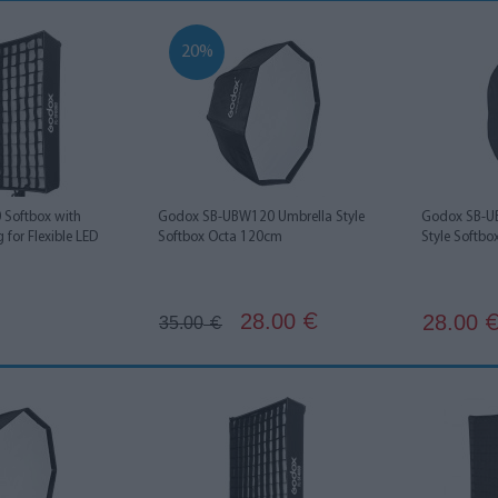
20%
 Softbox with
Godox SB-UBW120 Umbrella Style
Godox SB-U
g for Flexible LED
Softbox Octa 120cm
Style Softb
28.00
28.00
€
35.00
€