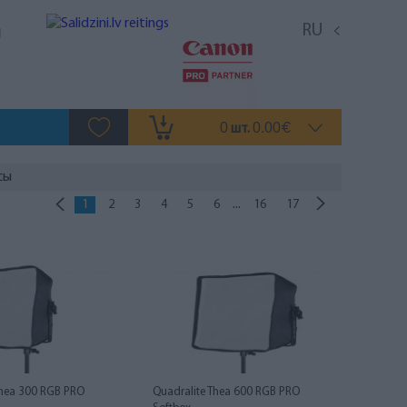
RU
0
0.00
шт.
€
сы
...
1
2
3
4
5
6
16
17
Thea 300 RGB PRO
Quadralite Thea 600 RGB PRO