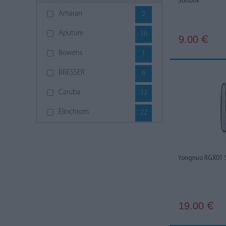
Softbox
Amaran
2
Aputure
16
9.00
€
Bowens
1
BRESSER
6
Caruba
12
Elinchrom
22
Falcon Eyes
3
Fomei
5
Yongnuo RGX01 
Fomex
3
GlareOne
8
19.00
€
Godox
110