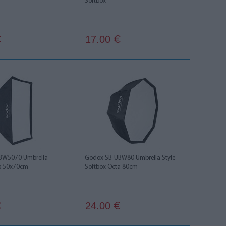
Softbox
17.00
€
€
BW5070 Umbrella
Godox SB-UBW80 Umbrella Style
ox 50x70cm
Softbox Octa 80cm
24.00
€
€