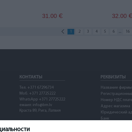
31.00
32.00
€
...
1
2
3
4
5
6
16
КОНТАКТЫ
РЕКВИЗИТЫ
Тел. +371 67296734
Название фирмы
Моб. +371 27725222
Регистрационны
WhatsApp +371 27725222
Номер НДС плат
емаил: info@bm.lv
Адрес магазина
Краста 89, Рига, Латвия
Юридический а
Банк
SWIFT
циальности
Номер счета