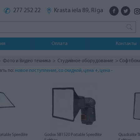
277 252 22
Krasta iela 89, Rīga
тия
Оплата
Контакты
>
Фото и Видео техника
>
Студийное оборудование
> Софтбок
ать по:
новое поступление
,
со скидкой
,
цена +
,
цена -
table Speedlite
Godox SB1520 Portable Speedlite
Quadralite 