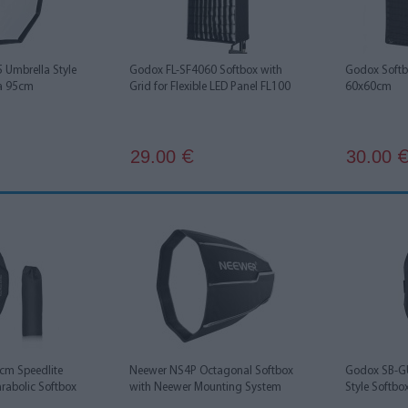
Umbrella Style
Godox FL-SF4060 Softbox with
Godox Soft
ta 95cm
Grid for Flexible LED Panel FL100
60x60cm
29.00
30.00
€
cm Speedlite
Neewer NS4P Octagonal Softbox
Godox SB-G
rabolic Softbox
with Neewer Mounting System
Style Softb