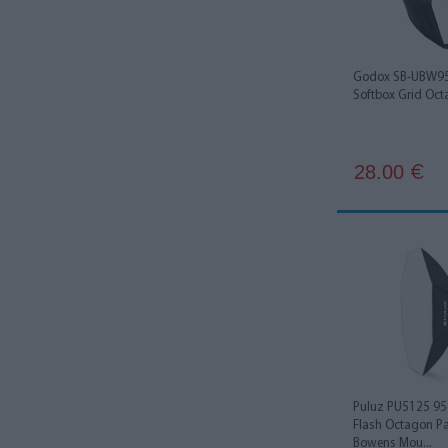
Rogue
3
Rotolight
2
Godox SB-UBW95 
Softbox Grid Oc
SmallRig
7
SMDV
9
28.00
€
Ulanzi
4
Visico
1
Weeylite
3
Yongnuo
6
Zhiyun
3
Puluz PU5125 95
Flash Octagon Pa
Bowens Mou...