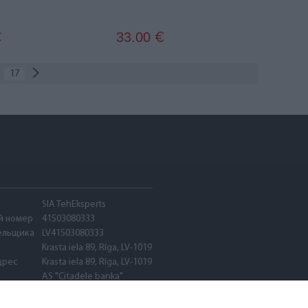
33.00
€
€
17
SIA TehEksperts
й номер
41503080333
ельщика
LV41503080333
Krasta iela 89, Rīga, LV-1019
дрес
Krasta iela 89, Rīga, LV-1019
AS "Citadele banka"
PARXLV22
LV89PARX0020600580001