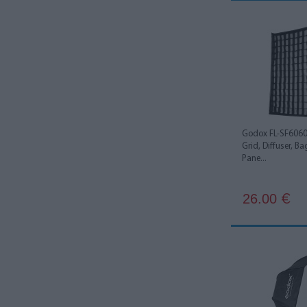
Hobolite
5
iFootage
1
Linkstar
1
MagMod
6
Nanlite
11
Godox FL-SF6060
Nanlux
8
Grid, Diffuser, Ba
Pane...
Neewer
17
Newell
8
26.00
€
Phottix
20
Profoto
4
Puluz
2
Quadralite
30