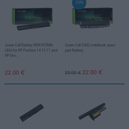
33%
Green Cell Battery VI04 HSTNN-
Green Cell SA02 notebook spare
LB6J for HP Pavilion 14 15 17 and
part Battery
HP Env...
22.00
22.00
€
€
33.00
€