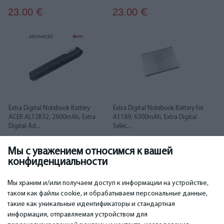
23.00
23.00
€
€
Extra Digital Notebook Battery
Extra Digital Notebook Battery for
ACER AL12B32, 2600mAh, Extra
A1189, 6300mAh, Extra Digital
Digital Ad...
Selec...
Мы с уважением относимся к вашей
24.00
24.00
€
€
конфиденциальности
...
1
2
3
4
5
6
35
36
Мы храним и/или получаем доступ к информации на устройстве,
таком как файлы cookie, и обрабатываем персональные данные,
такие как уникальные идентификаторы и стандартная
информация, отправляемая устройством для