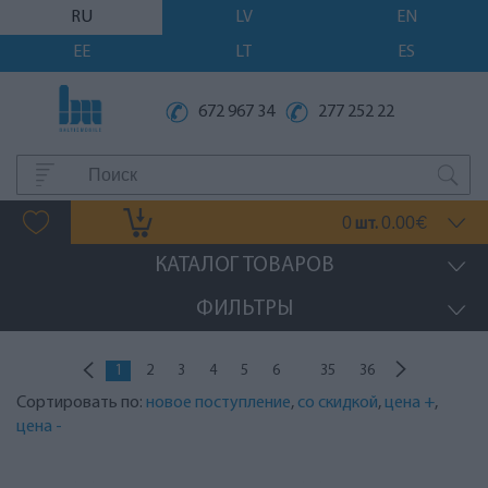
RU
LV
EN
EE
LT
ES
672 967 34
277 252 22
0
0.00
шт.
€
КАТАЛОГ ТОВАРОВ
ФИЛЬТРЫ
...
1
2
3
4
5
6
35
36
Сортировать по:
новое поступление
,
со скидкой
,
цена +
,
цена -