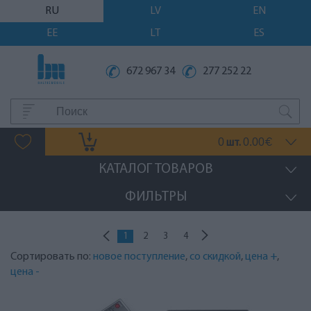
RU
LV
EN
EE
LT
ES
672 967 34
277 252 22
0
0.00
шт.
€
КАТАЛОГ ТОВАРОВ
ФИЛЬТРЫ
1
2
3
4
Сортировать по:
новое поступление
,
со скидкой
,
цена +
,
цена -