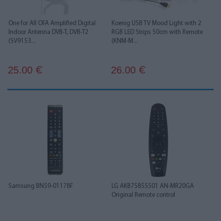
One for All OFA Amplified Digital
Koenig USB TV Mood Light with 2
Indoor Antenna DVB-T, DVB-T2
RGB LED Strips 50cm with Remote
(SV9153...
(KNM-M...
25.00
26.00
€
€
Samsung BN59-01178F
LG AKB75855501 AN-MR20GA
Original Remote control