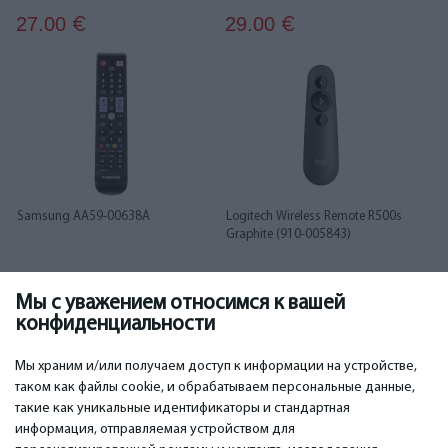
27.00
29.00
€
€
Samsung AA59-00638A
Logitech Wireless Remote R500s
Graphite (910-005843)
Мы с уважением относимся к вашей
35.00
36.00
€
€
конфиденциальности
1
2
3
4
Мы храним и/или получаем доступ к информации на устройстве,
таком как файлы cookie, и обрабатываем персональные данные,
такие как уникальные идентификаторы и стандартная
информация, отправляемая устройством для