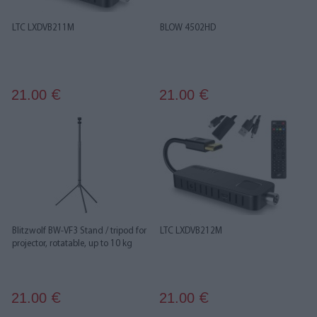
LTC LXDVB211M
BLOW 4502HD
21.00
21.00
€
€
Blitzwolf BW-VF3 Stand / tripod for
LTC LXDVB212M
projector, rotatable, up to 10 kg
21.00
21.00
€
€