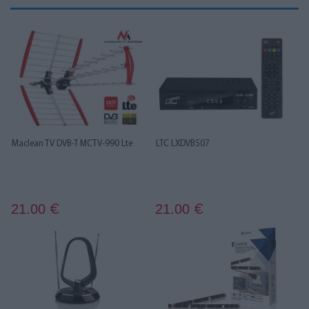
Maclean TV DVB-T MCTV-990 Lte
LTC LXDVB507
21.00
21.00
€
€