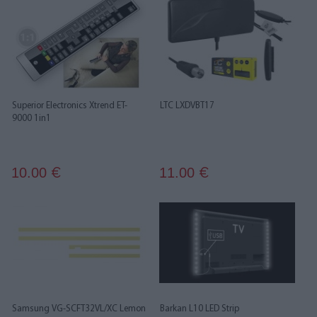
Superior Electronics Xtrend ET-
LTC LXDVBT17
9000 1in1
10.00
11.00
€
€
Samsung VG-SCFT32VL/XC Lemon
Barkan L10 LED Strip