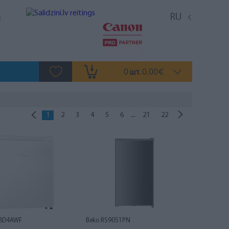
RU
0
0.00
шт.
€
...
1
2
3
4
5
6
21
22
58D4AWF
Beko RS9051PN