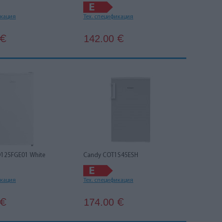
икация
Тех. спецификация
142.00
€
€
125FGE01 White
Candy COT1S45ESH
икация
Тех. спецификация
174.00
€
€