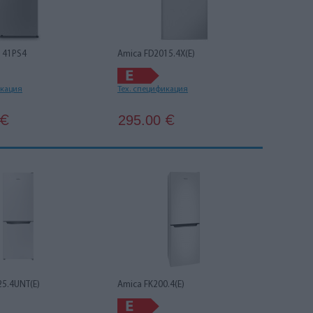
4141PS4
Amica FD2015.4X(E)
икация
Тех. спецификация
295.00
€
€
25.4UNT(E)
Amica FK200.4(E)