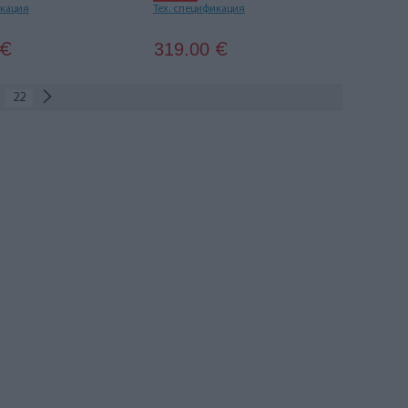
икация
Тех. спецификация
319.00
€
€
22