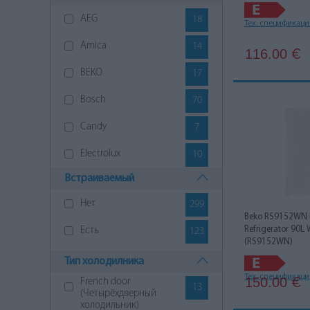
AEG
18
Тех. спецификац
Amica
14
116.00
€
BEKO
17
Bosch
70
Candy
7
Electrolux
10
Встраиваемый
Gaggenau
3
Нет
299
Gorenje
14
Beko RS9152WN 
Refrigerator 90L 
Есть
123
Haier
1
(RS9152WN)
Тип холодилника
Hisense
32
Тех. спецификац
150.00
French door
€
13
Hotpoint Ariston
5
(Четырёхдверный
холодильник)