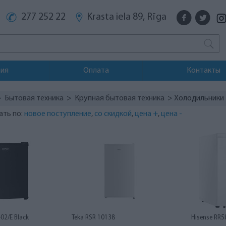
277 252 22
Krasta iela 89, Rīga
тия
Оплата
Контакты
>
Бытовая техника
>
Крупная бытовая техника
> Холодильники
ать по:
новое поступление
,
со скидкой
,
цена +
,
цена -
2/E Black
Teka RSR 10138
Hisense RR