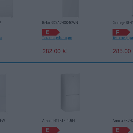
W
Beko RDSA240K40WN
Gorenje RF
ия
Тех. спецификация
Тех. специф
282.00
285.00
€
7EW
Amica FK1815.4U(E)
Amica FK24