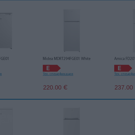
FGE01
Midea MDRT294FGE01 White
Amica FD201
ия
Тех. спецификация
Тех. специф
220.00
237.00
€