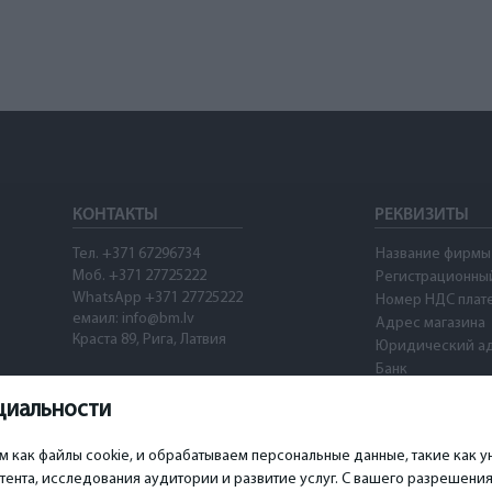
КОНТАКТЫ
РЕКВИЗИТЫ
Тел. +371 67296734
Название фирмы
Моб. +371 27725222
Регистрационны
WhatsApp +371 27725222
Номер НДС плат
емаил: info@bm.lv
Адрес магазина
Краста 89, Рига, Латвия
Юридический а
Банк
SWIFT
циальности
Номер счета
Waze
ом как файлы cookie, и обрабатываем персональные данные, такие как
ента, исследования аудитории и развитие услуг. С вашего разрешени