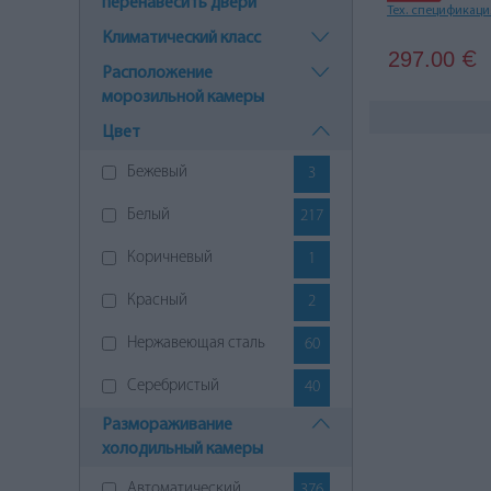
перенавесить двери
Тех. спецификац
Климатический класс
297.00
€
Расположение
морозильной камеры
Цвет
Бежевый
3
Белый
217
Коричневый
1
Красный
2
Нержавеющая сталь
60
Серебристый
40
Размораживание
Серый
47
холодильный камеры
Синий
1
Aвтоматический
376