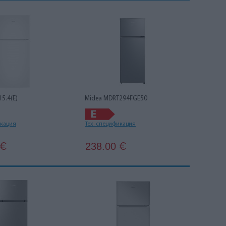
5.4(E)
Midea MDRT294FGE50
икация
Тех. спецификация
238.00
€
€