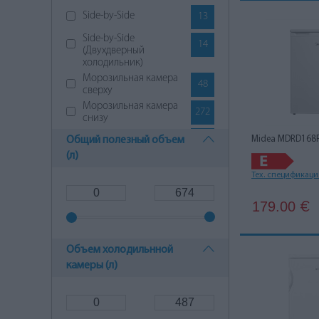
Indesit
8
Side-by-Side
13
Kuppersbusch
1
Side-by-Side
14
(Двухдверный
LG
14
холодильник)
Морозильная камера
48
Liebherr
104
сверху
Морозильная камера
272
Midea
15
снизу
Однодверный без
Общий полезный объем
61
Midea MDRD168
Miele
32
морозильной камеры
(л)
Однодверный с
1
MPM
3
морозильной камерой
Тех. спецификац
Samsung
28
179.00
€
Siemens
1
Объем холодильнной
Teka
1
камеры (л)
Toshiba
4
Whirlpool
20