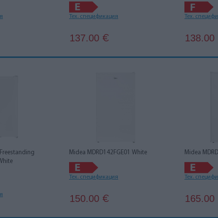
ия
Тех. спецификация
Тех. специф
137.00
138.00
€
Freestanding
Midea MDRD142FGE01 White
Midea MDRD
White
Тех. спецификация
Тех. специф
ия
150.00
165.00
€