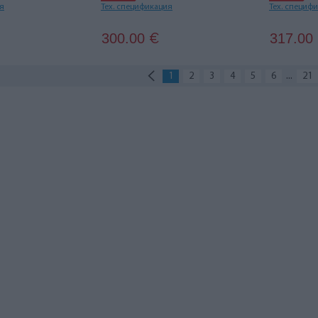
ия
Тех. спецификация
Тех. специф
300.00
317.00
€
...
1
2
3
4
5
6
21