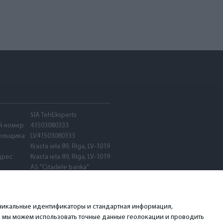
SIA TehEksperts
й номер
41503080333
ельщика
LV41503080333
Krasta iela 89, Rīga, LV-1019
дрес
Krasta iela 89, Rīga, LV-1019
AS "Citadele banka"
PARXLV22
LV89PARX0020600580001
 уникальные идентификаторы и стандартная информация,
я мы можем использовать точные данные геолокации и проводить