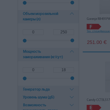
Объем морозильной
камеры (л)
Gorenje RB491P
Тех. спецификац
251.00
€
Мощность
замораживания (кг/сут)
Генератор льда
Уровень шума (дБ)
Candy CCT3L51
Возможность