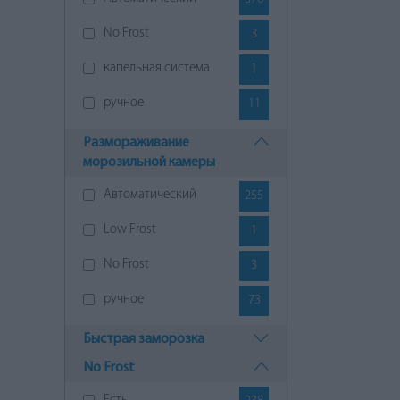
фиолетовый
1
No Frost
3
Черный
50
капельная система
1
ручное
11
Размораживание
морозильной камеры
Aвтоматический
255
Low Frost
1
No Frost
3
ручное
73
Быстрая заморозка
No Frost