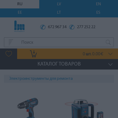
RU
LV
EN
EE
LT
ES
672 967 34
277 252 22
0
0.00
шт.
€
КАТАЛОГ ТОВАРОВ
Электроинструменты для ремонта