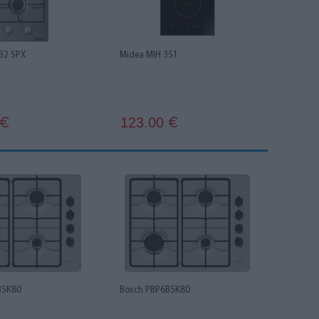
32 SPX
Midea MIH 351
123.00
€
€
B5K80
Bosch PBP6B5K80