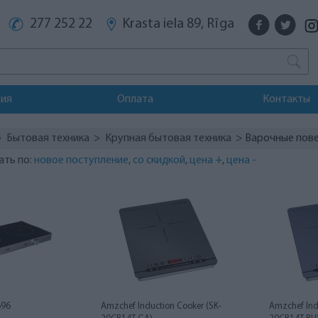
277 252 22
Krasta iela 89, Rīga
тия
Оплата
Контакты
>
Бытовая техника
>
Крупная бытовая техника
> Варочные пов
ать по:
новое поступление
,
со скидкой
,
цена +
,
цена -
696
Amzchef Induction Cooker (SK-
Amzchef Ind