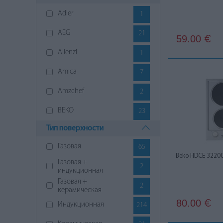
Adler
1
AEG
21
59.00
€
Allenzi
1
Amica
7
Amzchef
2
BEKO
23
Тип поверхности
Bosch
73
Газовая
65
Candy
4
Beko HDCE 32200
Газовая +
2
Cata
7
индукционная
Газовая +
2
De Dietrich
1
керамическая
80.00
€
Индукционная
214
Electrolux
40