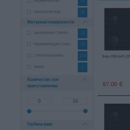
Керамическая
21
Elica
3
электрическая
26
Gaggenau
1
Материал поверхности
Gorenje
14
закаленное стекло
23
Hansa
1
Нержавеющая сталь
22
Heinrichs
1
стеклокерамика
253
Beko HIBG64120
Hoover
1
эмаль
2
Hotpoint Ariston
1
Количество зон
IsEasy
4
87.00
€
приготовления
Kuppersbusch
24
LIN
2
Midea
1
Глубина (мм)
Miele
42