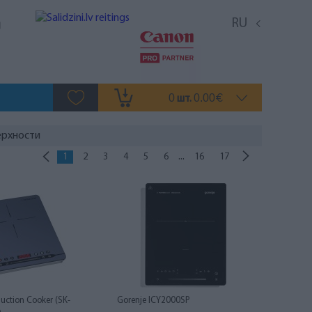
RU
0
0.00
шт.
€
ерхности
...
1
2
3
4
5
6
16
17
uction Cooker (SK-
Gorenje ICY2000SP