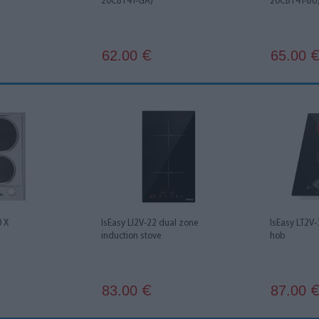
20CB14T-GA)
20CB14T-BU
62.00
65.00
€
 X
IsEasy LI2V-22 dual zone
IsEasy LT2V-
induction stove
hob
83.00
87.00
€