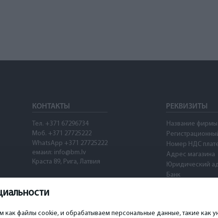
КОНТАКТЫ
РЕКВИЗИТЫ
Тел. +371 67296734
Название фирмы
Моб. +371 27725222
Регистрационны
WhatsApp +371 27725222
Номер НДС плат
емаил: info@bm.lv
Адрес магазина
Краста 89, Рига, Латвия
Юридический а
Банк
SWIFT
циальности
Номер счета
Waze
ом как файлы cookie, и обрабатываем персональные данные, такие как