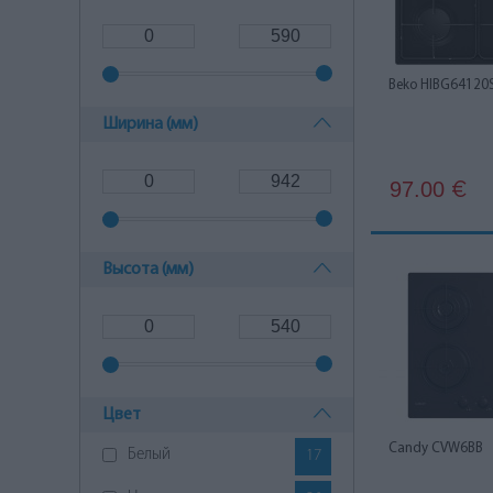
Neff
2
Samsung
14
Beko HIBG64120
Siemens
5
Ширина (мм)
Smeg
1
97.00
€
Whirlpool
33
Высота (мм)
Цвет
Candy CVW6BB
Белый
17