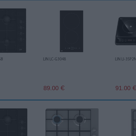
SB
LIN LC-G3048
LIN LI-35P2
89.00
91.00
€