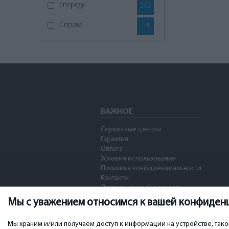
спереди
312
Справа
14
ВАЖНОЕ
Сервисные центры
Гарантия
Оплата
Условия использования
Политика конфиденциальности
Контакты
Дистанционный договор
Мы с уважением относимся к вашей конфиден
Мы храним и/или получаем доступ к информации на устройстве, так