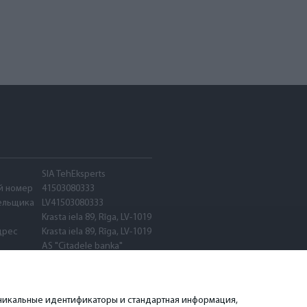
SIA TehEksperts
й номер
41503080333
ельщика
LV41503080333
Krasta iela 89, Rīga, LV-1019
дрес
Krasta iela 89, Rīga, LV-1019
AS "Citadele banka"
PARXLV22
LV89PARX0020600580001
 уникальные идентификаторы и стандартная информация,