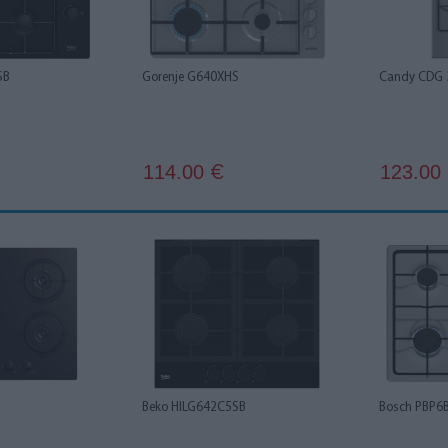
SB
Gorenje G640XHS
Candy CDG 
114.00
123.00
€
Beko HILG642C5SB
Bosch PBP6