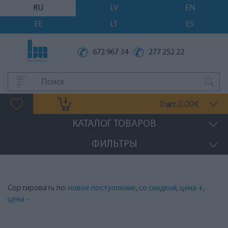
RU
LV
EN
EE
LT
ES
672 967 34
277 252 22
0
0.00
шт.
€
КАТАЛОГ ТОВАРОВ
ФИЛЬТРЫ
Сортировать по:
новое поступление
,
со скидкой
,
цена +
,
цена -