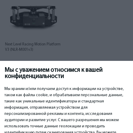
Next Level Racing Motion Platform
V3 (NLR-M001v3)
Мы с уважением относимся к вашей
3 695.00
€
конфиденциальности
Мы храним и/или получаем доступ к информации на устройстве,
таком как файлы cookie, и обрабатываем персональные данные,
такие как уникальные идентификаторы и стандартная
информация, отправляемая устройством для
персонализированной рекламы и контента, исследования
ВАЖНОЕ
КОНТАКТЫ
аудитории и развитие услуг. С вашего разрешения мы можем
Сервисные центры
Тел. +371 67296734
использовать точные данные геолокации и проводить
Гарантия
Моб. +371 27725222
идентификацию путем сканирования устройства. Вы можете