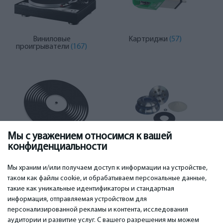
Виниловые
Kартриджи
(57)
проигрыватели
(167)
Мы с уважением относимся к вашей
конфиденциальности
Вертушки
(11)
Другие аксессуары
(3)
Мы храним и/или получаем доступ к информации на устройстве,
таком как файлы cookie, и обрабатываем персональные данные,
такие как уникальные идентификаторы и стандартная
информация, отправляемая устройством для
персонализированной рекламы и контента, исследования
ВАЖНОЕ
КОНТАКТЫ
аудитории и развитие услуг. С вашего разрешения мы можем