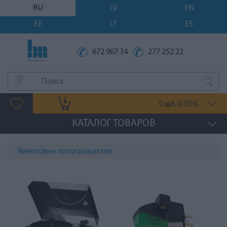
RU
LV
EN
EE
LT
ES
672 967 34
277 252 22
0
0.00
шт.
€
КАТАЛОГ ТОВАРОВ
Виниловые проигрыватели