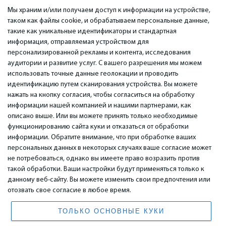
Мы храним и/или получаем доступ к информации на устройстве,
таком как файлы cookie, и обрабатываем персональные данные,
такие как уникальные идентификаторы и стандартная
информация, отправляемая устройством для
персонализированной рекламы и контента, исследования
ВАЖНОЕ
КОНТАКТЫ
аудитории и развитие услуг. С вашего разрешения мы можем
Сервисные центры
Тел. +371 67296734
использовать точные данные геолокации и проводить
Гарантия
Моб. +371 27725222
идентификацию путем сканирования устройства. Вы можете
Оплата
WhatsApp +371 27725222
нажать на кнопку согласия, чтобы согласиться на обработку
Условия использования
емаил: info@bm.lv
информации нашей компанией и нашими партнерами, как
Политика
Краста 89, Рига, Латвия
описано выше. Или вы можете принять только необходимые
конфиденциальности
функционированию сайта куки и отказаться от обработки
Контакты
информации. Обратите внимание, что при обработке ваших
Дистанционный договор
персональных данных в некоторых случаях ваше согласие может
не потребоваться, однако вы имеете право возразить против
такой обработки. Ваши настройки будут применяться только к
© 2026 All Rights Reserved.
данному веб-сайту. Вы можете изменить свои предпочтения или
www.bm.market
отозвать свое согласие в любое время.
High Yield System LP
196 Rose Street, Suite 3, Edinburgh, EH2 4AT, Scotland, United Kingdom
ТОЛЬКО ОСНОВНЫЕ КУКИ