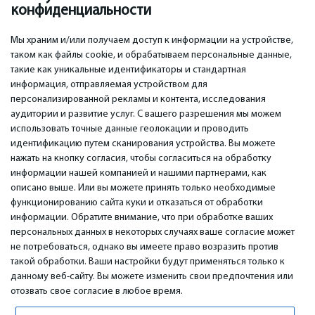
конфиденциальности
Аксессуары
(33)
Мы храним и/или получаем доступ к информации на устройстве,
таком как файлы cookie, и обрабатываем персональные данные,
такие как уникальные идентификаторы и стандартная
информация, отправляемая устройством для
персонализированной рекламы и контента, исследования
ВАЖНОЕ
КОНТАКТЫ
аудитории и развитие услуг. С вашего разрешения мы можем
Сервисные центры
Тел. +371 67296734
использовать точные данные геолокации и проводить
Гарантия
Моб. +371 27725222
идентификацию путем сканирования устройства. Вы можете
Оплата
WhatsApp +371 27725222
нажать на кнопку согласия, чтобы согласиться на обработку
Условия использования
емаил: info@bm.lv
информации нашей компанией и нашими партнерами, как
Политика
Краста 89, Рига, Латвия
описано выше. Или вы можете принять только необходимые
конфиденциальности
функционированию сайта куки и отказаться от обработки
Контакты
информации. Обратите внимание, что при обработке ваших
Дистанционный договор
персональных данных в некоторых случаях ваше согласие может
не потребоваться, однако вы имеете право возразить против
такой обработки. Ваши настройки будут применяться только к
© 2026 All Rights Reserved.
данному веб-сайту. Вы можете изменить свои предпочтения или
www.bm.market
отозвать свое согласие в любое время.
High Yield System LP
196 Rose Street, Suite 3, Edinburgh, EH2 4AT, Scotland, United Kingdom