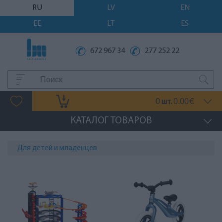
RU
LV
EN
EE
LT
ES
672 967 34
277 252 22
0
0.00
шт.
€
КАТАЛОГ ТОВАРОВ
Для детей и младенцев