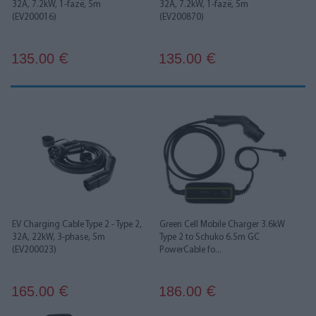
32A, 7.2kW, 1-fazë, 5m
32A, 7.2kW, 1-fazë, 5m
(EV200016)
(EV200870)
135.00
135.00
€
€
EV Charging Cable Type 2 - Type 2,
Green Cell Mobile Charger 3.6kW
32A, 22kW, 3-phase, 5m
Type 2 to Schuko 6.5m GC
(EV200023)
PowerCable fo...
165.00
186.00
€
€