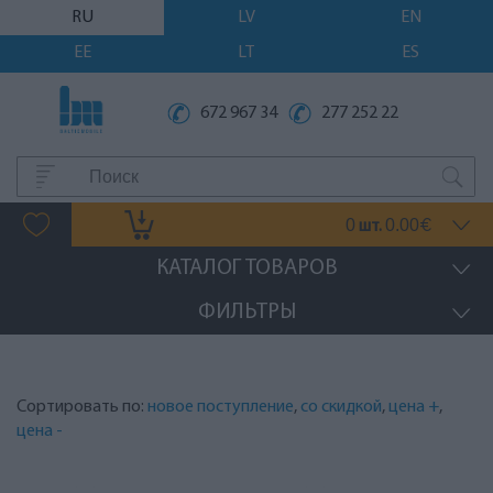
RU
LV
EN
EE
LT
ES
672 967 34
277 252 22
0
0.00
шт.
€
КАТАЛОГ ТОВАРОВ
ФИЛЬТРЫ
Сортировать по:
новое поступление
,
со скидкой
,
цена +
,
цена -