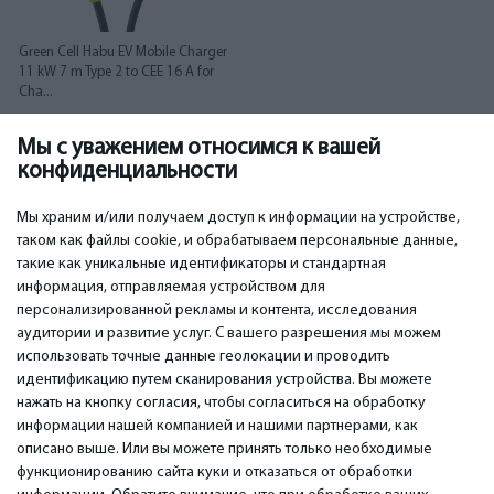
Green Cell Habu EV Mobile Charger
11 kW 7 m Type 2 to CEE 16 A for
Cha...
Мы с уважением относимся к вашей
564.00
€
конфиденциальности
Мы храним и/или получаем доступ к информации на устройстве,
таком как файлы cookie, и обрабатываем персональные данные,
такие как уникальные идентификаторы и стандартная
информация, отправляемая устройством для
персонализированной рекламы и контента, исследования
ВАЖНОЕ
КОНТАКТЫ
аудитории и развитие услуг. С вашего разрешения мы можем
Сервисные центры
Тел. +371 67296734
использовать точные данные геолокации и проводить
Гарантия
Моб. +371 27725222
идентификацию путем сканирования устройства. Вы можете
Оплата
WhatsApp +371 27725222
нажать на кнопку согласия, чтобы согласиться на обработку
Условия использования
емаил: info@bm.lv
информации нашей компанией и нашими партнерами, как
Политика
Краста 89, Рига, Латвия
описано выше. Или вы можете принять только необходимые
конфиденциальности
функционированию сайта куки и отказаться от обработки
Контакты