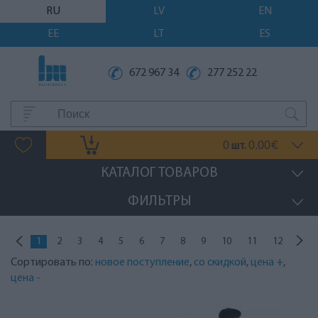
RU
LV
EN
EE
LT
ES
672 967 34
277 252 22
0
0.00
шт.
€
КАТАЛОГ ТОВАРОВ
ФИЛЬТРЫ
1
2
3
4
5
6
7
8
9
10
11
12
Сортировать по:
новое поступление
,
со скидкой
,
цена +
,
цена -