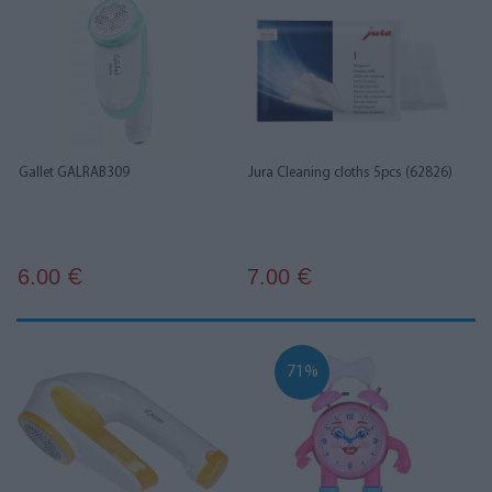
Gallet GALRAB309
Jura Cleaning cloths 5pcs (62826)
6.00
7.00
€
€
71%