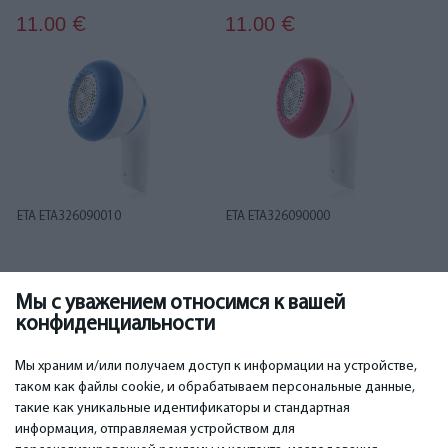
11.00
11.00
€
€
ETA ETA326090010
ETA ETA326090000
Мы с уважением относимся к вашей
11.00
11.00
€
€
конфиденциальности
1
2
3
4
5
6
7
8
9
10
11
12
Мы храним и/или получаем доступ к информации на устройстве,
таком как файлы cookie, и обрабатываем персональные данные,
такие как уникальные идентификаторы и стандартная
информация, отправляемая устройством для