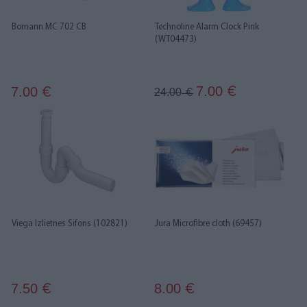
Bomann MC 702 CB
Technoline Alarm Clock Pink
(WT04473)
7.00
7.00
€
€
24.00
€
Viega Izlietnes Sifons (102821)
Jura Microfibre cloth (69457)
7.50
8.00
€
€