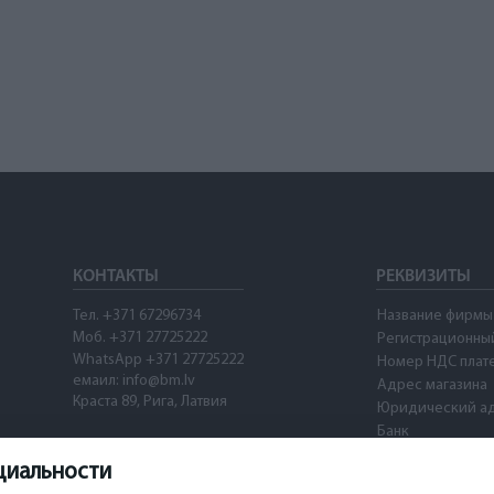
КОНТАКТЫ
РЕКВИЗИТЫ
Тел. +371 67296734
Название фирмы
Моб. +371 27725222
Регистрационны
WhatsApp +371 27725222
Номер НДС плат
емаил: info@bm.lv
Адрес магазина
Краста 89, Рига, Латвия
Юридический а
Банк
SWIFT
циальности
Номер счета