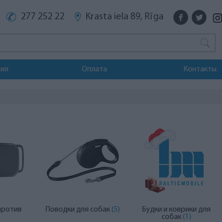
277 252 22
Krasta iela 89, Rīga
тия
Оплата
Контакты
против
Поводки для собак
(5)
Будки и коврики для
собак
(1)