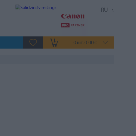
RU
0
0.00
шт.
€