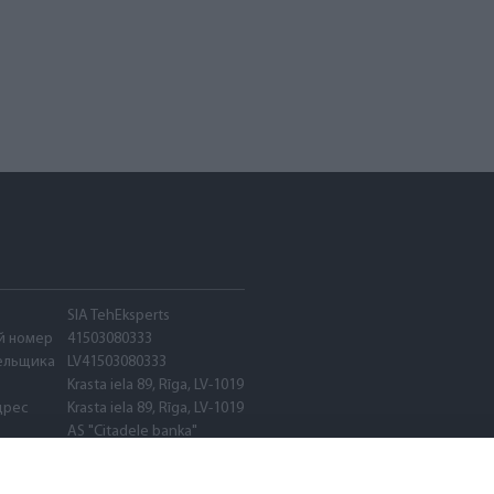
SIA TehEksperts
й номер
41503080333
ельщика
LV41503080333
Krasta iela 89, Rīga, LV-1019
дрес
Krasta iela 89, Rīga, LV-1019
AS "Citadele banka"
PARXLV22
LV89PARX0020600580001