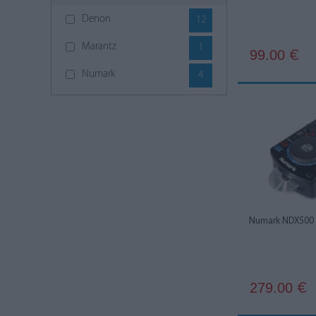
Denon
12
Marantz
1
99.00
€
Numark
4
Numark NDX500
279.00
€