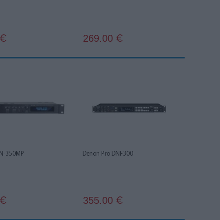
269.00
€
€
DN-350MP
Denon Pro DNF300
355.00
€
€