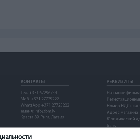
КОНТАКТЫ
РЕКВИЗИТЫ
Тел. +371 67296734
Название фирмы
Моб. +371 27725222
Регистрационны
WhatsApp +371 27725222
Номер НДС плат
емаил: info@bm.lv
Адрес магазина
Краста 89, Рига, Латвия
Юридический а
Банк
SWIFT
циальности
Номер счета