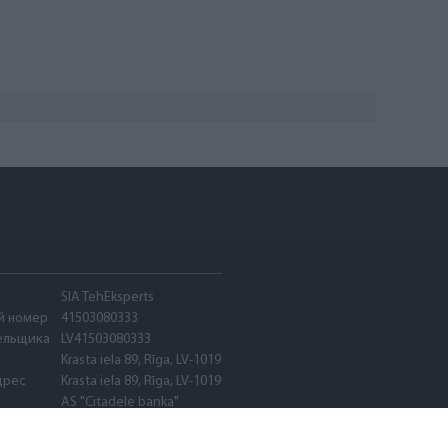
SIA TehEksperts
й номер
41503080333
ельщика
LV41503080333
Krasta iela 89, Rīga, LV-1019
дрес
Krasta iela 89, Rīga, LV-1019
AS "Citadele banka"
PARXLV22
LV89PARX0020600580001