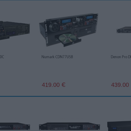
00C
Numark CDN77USB
Denon Pro 
419.00
439.00
€