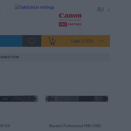
RU
0
0.00
шт.
€
рыватели
DNF350
Marantz Professional PMD-500D