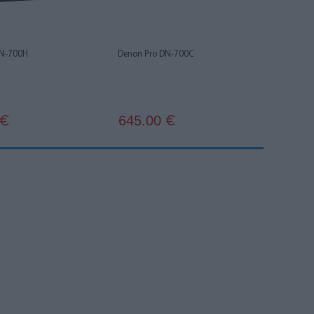
DN-700H
Denon Pro DN-700C
645.00
€
€