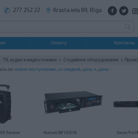
277 252 22
Krasta iela 89, Rīga
тия
Оплата
Контакты
>
ТВ, аудио и видеотехника
>
Студийное оборудование
> Проиг
ать по:
новое поступление
,
со скидкой
,
цена +
,
цена -
UHF Receiver
Numark MP103USB
Denon Pro 