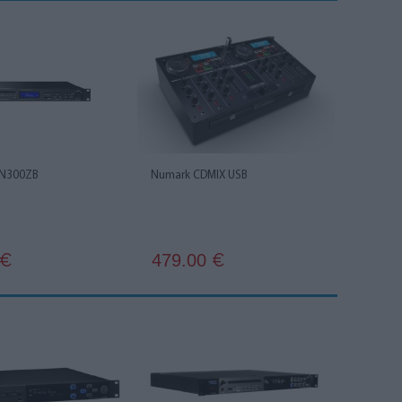
DN300ZB
Numark CDMIX USB
479.00
€
€