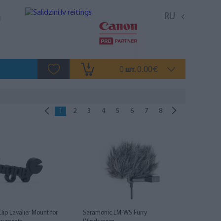
RU
0
0.00
шт.
€
1
2
3
4
5
6
7
8
Clip Lavalier Mount for
Saramonic LM-WS Furry