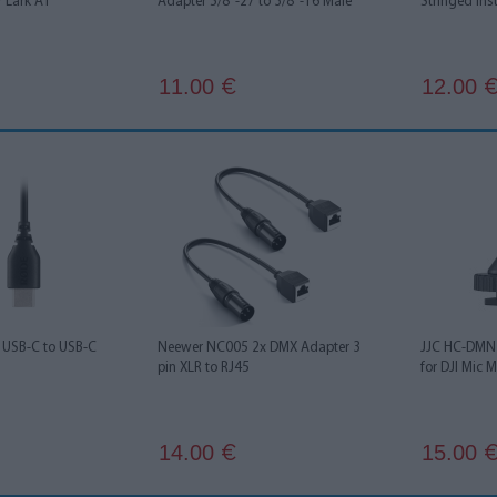
r Lark A1
Adapter 5/8"-27 to 3/8"-16 Male
Stringed Ins
11.00
12.00
€
USB-C to USB-C
Neewer NC005 2x DMX Adapter 3
JJC HC-DMN 
pin XLR to RJ45
for DJI Mic M
14.00
15.00
€