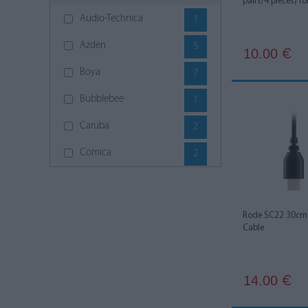
pairs/4 pieces) fo
Audio-Technica
1
Azden
5
10.00
€
Boya
7
Bubblebee
1
Caruba
2
Comica
2
DJI
6
Godox
4
Rode SC22 30cm 
Cable
Hollyland
7
JJC
2
14.00
€
K&M
4