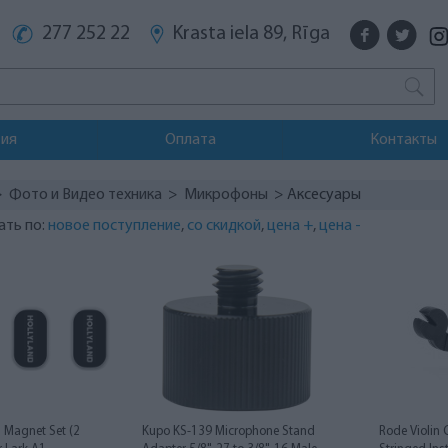
277 252 22
Krasta iela 89, Rīga
тия
Оплата
Контакты
>
Фото и Видео техника
>
Микрофоны
> Аксесуары
ать по:
новое поступление
,
со скидкой
,
цена +
,
цена -
1 Magnet Set (2
Kupo KS-139 Microphone Stand
Rode Violin 