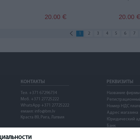
20.00
20.00
€
1
2
3
4
5
6
7
КОНТАКТЫ
РЕКВИЗИТЫ
Тел. +371 67296734
Название фирмы
Моб. +371 27725222
Регистрационны
WhatsApp +371 27725222
Номер НДС плат
емаил: info@bm.lv
Адрес магазина
Краста 89, Рига, Латвия
Юридический а
Банк
SWIFT
циальности
Номер счета