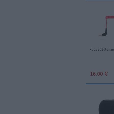
Kupo
2
Mackie
3
Maclean
1
Manfrotto
1
Neewer
4
Rode SC2 3.5mm 
Roadworx
1
Rode
71
Rycote
2
16.00
€
Saramonic
15
Sennheiser
2
Smallrig
5
Ulanzi
3