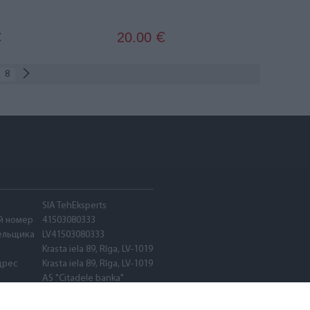
20.00
€
€
8
SIA TehEksperts
й номер
41503080333
ельщика
LV41503080333
Krasta iela 89, Rīga, LV-1019
дрес
Krasta iela 89, Rīga, LV-1019
AS "Citadele banka"
PARXLV22
LV89PARX0020600580001