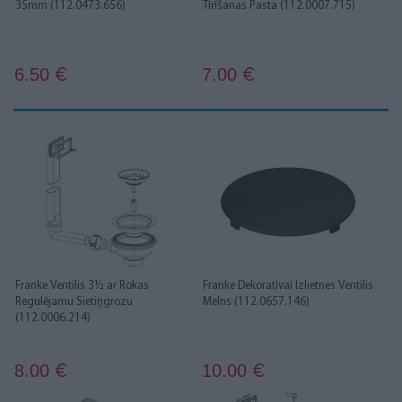
35mm (112.0473.656)
Tīrīšanas Pasta (112.0007.715)
6.50
7.00
€
€
Franke Ventilis 3½ ar Rokas
Franke Dekoratīvai Izlietnes Ventilis
Regulējamu Sietiņgrozu
Melns (112.0657.146)
(112.0006.214)
8.00
10.00
€
€