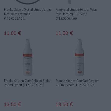
Franke Dekoratīvai Izlietnes Ventilis
Franke Izlietnes Sifons ar Veļas
Nerūsējošs tērauds
Maš. Pieslēgu 1,1/2x32
(112.0532.169...
(112.0006.456)
11.00
11.50
€
€
Franke Kitchen Care Colored Sinks
Franke Kitchen Care Tap Cleaner
250ml Export (112.0579.123)
250ml Export (112.0579.124)
13.50
13.50
€
€