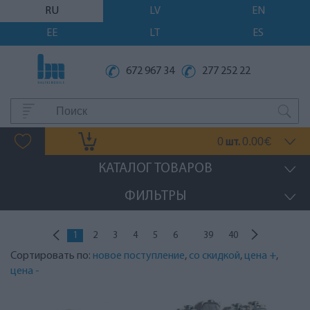
RU
LV
EN
EE
LT
ES
672 967 34
277 252 22
0
0.00
шт.
€
КАТАЛОГ ТОВАРОВ
ФИЛЬТРЫ
...
1
2
3
4
5
6
39
40
Сортировать по:
новое поступление
,
со скидкой
,
цена +
,
цена -