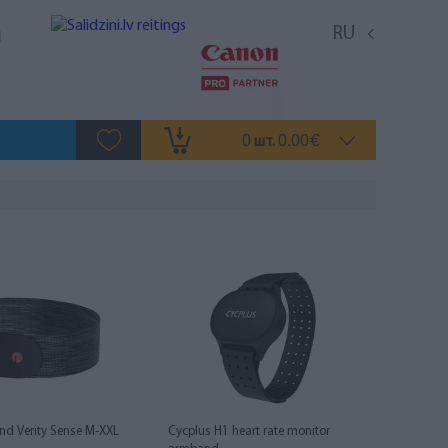
RU
0
0.00
шт.
€
nd Verity Sense M-XXL
Cycplus H1 heart rate monitor