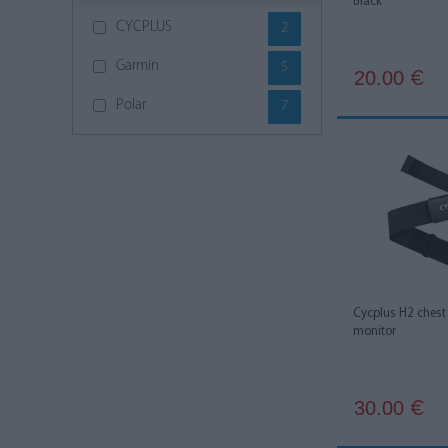
Black
CYCPLUS
2
Garmin
5
20.00
€
Polar
7
Cycplus H2 chest 
monitor
30.00
€