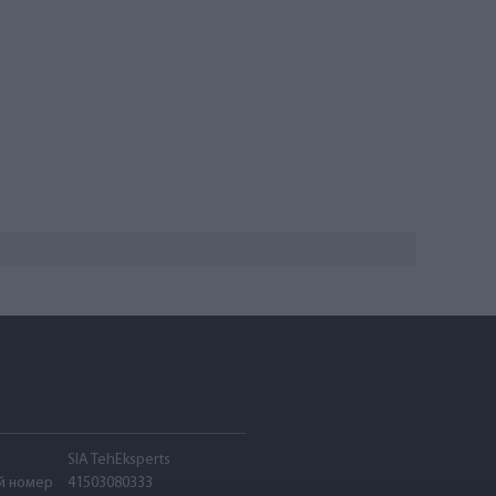
SIA TehEksperts
й номер
41503080333