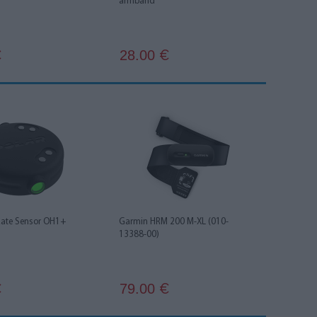
armband
28.00
€
€
 Rate Sensor OH1+
Garmin HRM 200 M-XL (010-
13388-00)
79.00
€
€