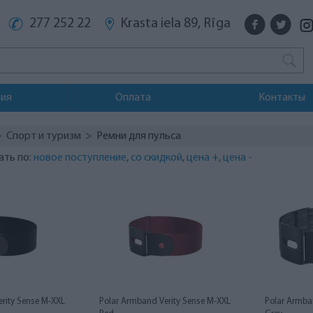
277 252 22
Krasta iela 89, Rīga
тия
Оплата
Контакты
>
Спорт и туризм
> Ремни для пульса
ать по:
новое поступление
,
со скидкой
,
цена +
,
цена -
rity Sense M-XXL
Polar Armband Verity Sense M-XXL
Polar Armba