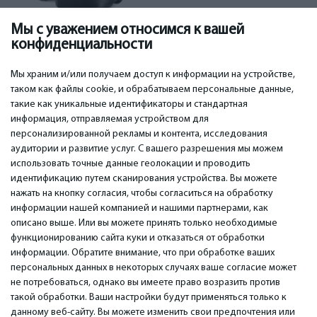
Мы с уважением относимся к вашей
конфиденциальности
Роботы
Газонокосилки
(67)
Мы храним и/или получаем доступ к информации на устройстве,
таком как файлы cookie, и обрабатываем персональные данные,
такие как уникальные идентификаторы и стандартная
информация, отправляемая устройством для
персонализированной рекламы и контента, исследования
ВАЖНОЕ
КОНТАКТЫ
аудитории и развитие услуг. С вашего разрешения мы можем
Сервисные центры
Тел. +371 67296734
использовать точные данные геолокации и проводить
Гарантия
Моб. +371 27725222
идентификацию путем сканирования устройства. Вы можете
Оплата
WhatsApp +371 27725222
нажать на кнопку согласия, чтобы согласиться на обработку
Условия использования
емаил: info@bm.lv
информации нашей компанией и нашими партнерами, как
Политика
Краста 89, Рига, Латвия
описано выше. Или вы можете принять только необходимые
конфиденциальности
функционированию сайта куки и отказаться от обработки
Контакты
информации. Обратите внимание, что при обработке ваших
Дистанционный договор
персональных данных в некоторых случаях ваше согласие может
не потребоваться, однако вы имеете право возразить против
такой обработки. Ваши настройки будут применяться только к
© 2026 All Rights Reserved.
данному веб-сайту. Вы можете изменить свои предпочтения или