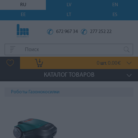
RU
LV
EN
EE
LT
ES
672 967 34
277 252 22
0
0.00
шт.
€
КАТАЛОГ ТОВАРОВ
Роботы Газонокосилки