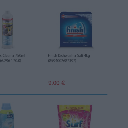
ss Cleaner 750ml
Finish Dishwasher Salt 4kg
(6.296-170.0)
(8594002687397)
9.00
€