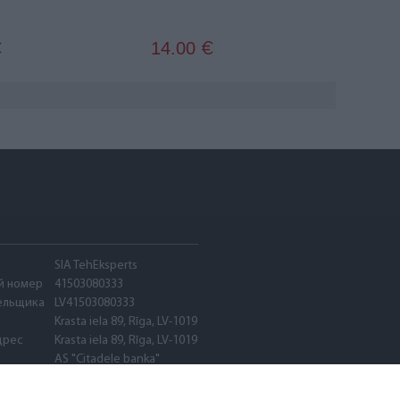
14.00
€
€
SIA TehEksperts
й номер
41503080333
ельщика
LV41503080333
Krasta iela 89, Rīga, LV-1019
дрес
Krasta iela 89, Rīga, LV-1019
AS "Citadele banka"
PARXLV22
LV89PARX0020600580001