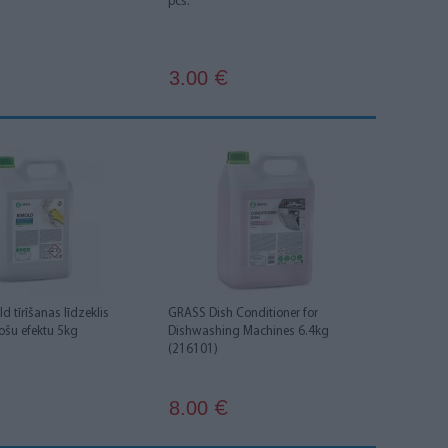
pcs.
3.00
€
 tīrīšanas līdzeklis
GRASS Dish Conditioner for
jošu efektu 5kg
Dishwashing Machines 6.4kg
(216101)
8.00
€