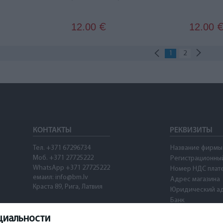
12.00
12.00
€
1
2
КОНТАКТЫ
РЕКВИЗИТЫ
Тел. +371 67296734
Название фирмы
Моб. +371 27725222
Регистрационны
WhatsApp +371 27725222
Номер НДС плат
емаил: info@bm.lv
Адрес магазина
Краста 89, Рига, Латвия
Юридический а
Банк
SWIFT
циальности
Номер счета