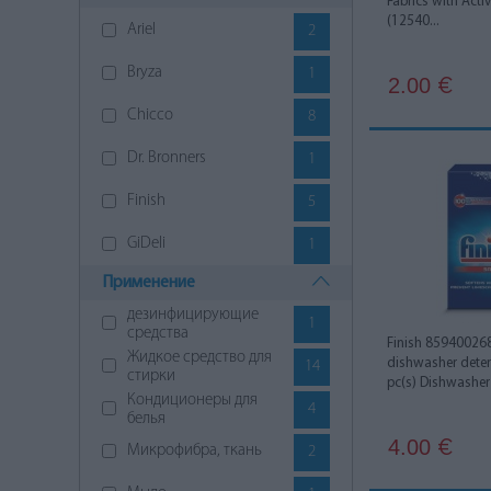
Fabrics with Act
(12540...
Ariel
2
Bryza
1
2.00
€
Chicco
8
Dr. Bronners
1
Finish
5
GiDeli
1
Применение
GRASS
7
дезинфицирующие
1
Hobot
4
средства
Finish 85940026
Жидкое средство для
dishwasher deter
14
Miele
4
стирки
pc(s) Dishwasher 
Кондиционеры для
4
Surf
1
белья
4.00
€
Микрофибра, ткань
2