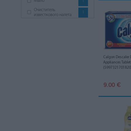
Мыло
1
Очиститель
1
известкового налета
Очиститель окон
3
Промышленное
1
чистящее средство
Соль для
2
посудомоечной
машины
Calgon Descaler
Средство для мытья
Appliances Tablet
4
посуды
(5997321701820
Средство для удаления
1
следов скотча
Универсальные
9.00
€
1
моющие средства