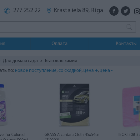
277 252 22
Krasta iela 89, Rīga
тия
Оплата
Контакты
>
Для дома и сада
> Бытовая химия
ать по:
новое поступление
,
со скидкой
,
цена +
,
цена -
er for Colored
GRASS Alcantara Cloth 45x54cm
IBOX I508-32