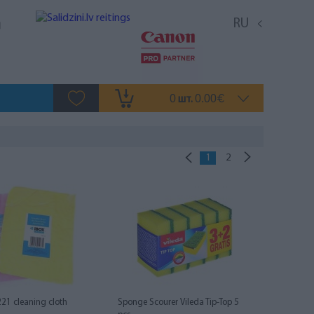
RU
0
0.00
шт.
€
1
2
21 cleaning cloth
Sponge Scourer Vileda Tip-Top 5