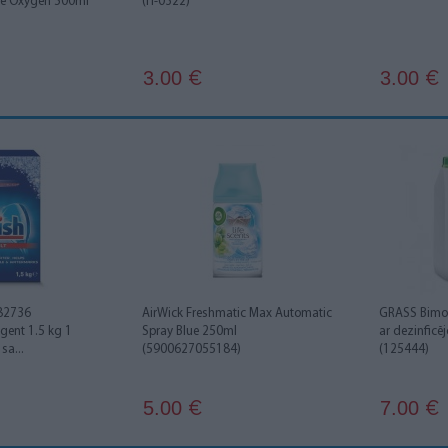
ive Oxygen 500ml
(IT-0322)
3.00
3.00
€
€
82736
AirWick Freshmatic Max Automatic
GRASS Bimold
gent 1.5 kg 1
Spray Blue 250ml
ar dezinficē
sa...
(5900627055184)
(125444)
5.00
7.00
€
€