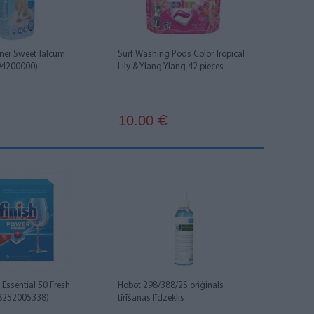
ener Sweet Talcum
Surf Washing Pods Color Tropical
94200000)
Lily & Ylang Ylang 42 pieces
10.00
€
 Essential 50 Fresh
Hobot 298/388/2S oriģināls
08252005338)
tīrīšanas līdzeklis