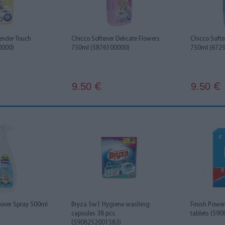
Tender Touch
Chicco Softener Delicate Flowers
Chicco Soft
0000)
750ml (5876100000)
750ml (672
9.50
9.50
€
€
over Spray 500ml
Bryza 5w1 Hygiene washing
Finish Power
capsules 38 pcs.
tablets (59
(5908252001583)