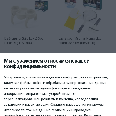
Dzērienu Turētājs Lay-Z-Spa
Lay-z-spa Tīrīšanas Komplekts
Džakuzi (HR60306)
Burbuļvannām (HR60310)
Мы с уважением относимся к вашей
20.00
36.00
€
€
конфиденциальности
Мы храним и/или получаем доступ к информации на устройстве,
таком как файлы cookie, и обрабатываем персональные данные,
такие как уникальные идентификаторы и стандартная
информация, отправляемая устройством для
персонализированной рекламы и контента, исследования
ВАЖНОЕ
КОНТАКТЫ
аудитории и развитие услуг. С вашего разрешения мы можем
Сервисные центры
Тел. +371 67296734
использовать точные данные геолокации и проводить
Гарантия
Моб. +371 27725222
идентификацию путем сканирования устройства. Вы можете