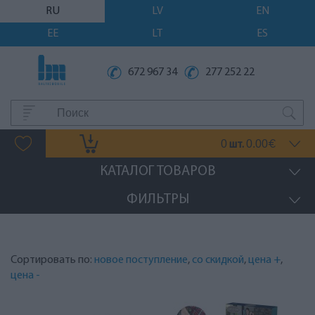
RU
LV
EN
EE
LT
ES
672 967 34
277 252 22
0
0.00
шт.
€
КАТАЛОГ ТОВАРОВ
ФИЛЬТРЫ
Сортировать по:
новое поступление
,
со скидкой
,
цена +
,
цена -