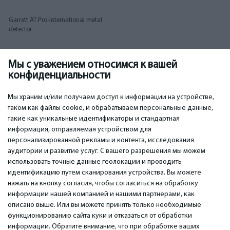
Garrett AT Pro-International metal
detector
Мы с уважением относимся к вашей
580.00
€
конфиденциальности
Мы храним и/или получаем доступ к информации на устройстве,
таком как файлы cookie, и обрабатываем персональные данные,
такие как уникальные идентификаторы и стандартная
информация, отправляемая устройством для
персонализированной рекламы и контента, исследования
ВАЖНОЕ
КОНТАКТЫ
аудитории и развитие услуг. С вашего разрешения мы можем
Сервисные центры
Тел. +371 67296734
использовать точные данные геолокации и проводить
Гарантия
Моб. +371 27725222
идентификацию путем сканирования устройства. Вы можете
Оплата
WhatsApp +371 27725222
нажать на кнопку согласия, чтобы согласиться на обработку
Условия использования
емаил: info@bm.lv
информации нашей компанией и нашими партнерами, как
Политика
Краста 89, Рига, Латвия
описано выше. Или вы можете принять только необходимые
конфиденциальности
функционированию сайта куки и отказаться от обработки
Контакты
информации. Обратите внимание, что при обработке ваших
Дистанционный договор