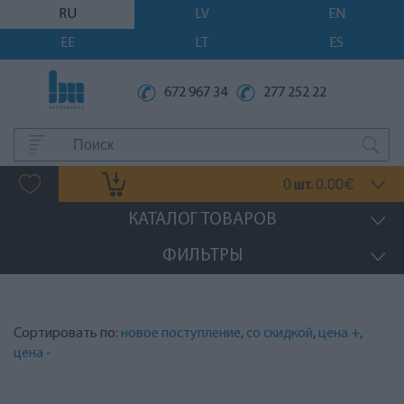
RU
LV
EN
EE
LT
ES
672 967 34
277 252 22
0
0.00
шт.
€
КАТАЛОГ ТОВАРОВ
ФИЛЬТРЫ
Сортировать по:
новое поступление
,
со скидкой
,
цена +
,
цена -