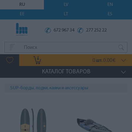
RU
LV
EN
EE
LT
ES
672 967 34
277 252 22
0
0.00
шт.
€
КАТАЛОГ ТОВАРОВ
SUP-борды, лодки, каяки и аксессуары