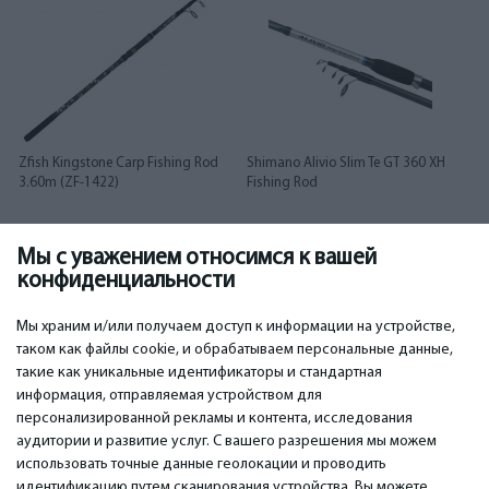
Zfish Kingstone Carp Fishing Rod
Shimano Alivio Slim Te GT 360 XH
3.60m (ZF-1422)
Fishing Rod
Мы с уважением относимся к вашей
54.00
99.00
€
€
конфиденциальности
Мы храним и/или получаем доступ к информации на устройстве,
таком как файлы cookie, и обрабатываем персональные данные,
такие как уникальные идентификаторы и стандартная
информация, отправляемая устройством для
персонализированной рекламы и контента, исследования
ВАЖНОЕ
КОНТАКТЫ
аудитории и развитие услуг. С вашего разрешения мы можем
Сервисные центры
Тел. +371 67296734
использовать точные данные геолокации и проводить
Гарантия
Моб. +371 27725222
идентификацию путем сканирования устройства. Вы можете