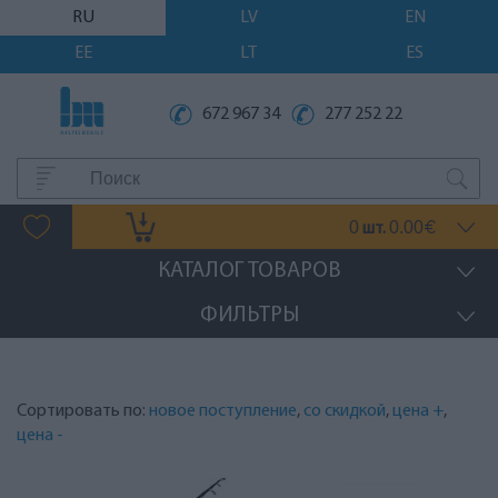
RU
LV
EN
EE
LT
ES
672 967 34
277 252 22
0
0.00
шт.
€
КАТАЛОГ ТОВАРОВ
ФИЛЬТРЫ
Сортировать по:
новое поступление
,
со скидкой
,
цена +
,
цена -