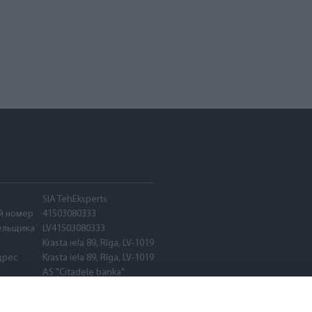
SIA TehEksperts
й номер
41503080333
ельщика
LV41503080333
Krasta iela 89, Rīga, LV-1019
дрес
Krasta iela 89, Rīga, LV-1019
AS "Citadele banka"
PARXLV22
LV89PARX0020600580001