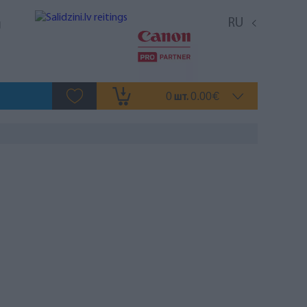
RU
0
0.00
шт.
€