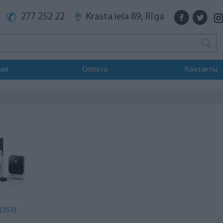
277 252 22
Krasta iela 89, Rīga
тия
Оплата
Контакты
(353)