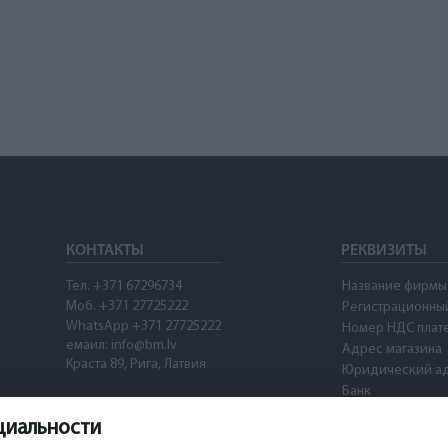
КОНТАКТЫ
РЕКВИЗИТЫ
Тел. +371 67296734
Название фирмы
Моб. +371 27725222
Регистрационны
WhatsApp +371 27725222
Номер НДС плат
емаил: info@bm.lv
Адрес магазина
Краста 89, Рига, Латвия
Юридический а
Банк
SWIFT
циальности
Номер счета