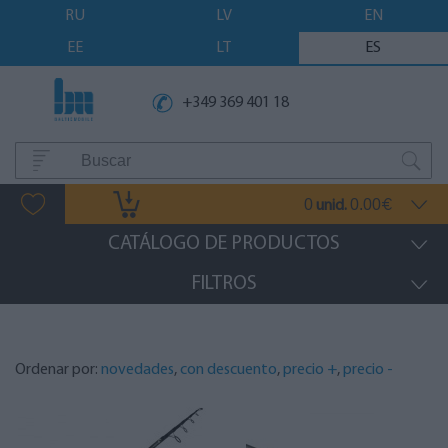
RU
LV
EN
EE
LT
ES
+349 369 401 18
0
0.00
unid.
€
CATÁLOGO DE PRODUCTOS
FILTROS
Ordenar por:
novedades
,
con descuento
,
precio +
,
precio -