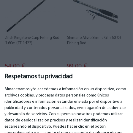
Zfish Kingstone Carp Fishing Rod
Shimano Alivio Slim Te GT 360 XH
3.60m (ZF-1422)
Fishing Rod
54.00
99.00
€
€
Respetamos tu privacidad
Almacenamos y/o accedemos a información en un dispositivo, como
archivos cookies, y procesar datos personales como únicos
identificadores e información estándar enviada por el dispositivo a
publicidad y contenidos personalizados, investigación de audiencias
IMPORTANTE
CONTACTOS
y desarrollo de servicios. Con su permiso nosotros podemos utilizar
Servicios de garantía
Teléfono. +349 36940118
datos de geolocalización precisos y realizar identificación
Garantía
email: info@bm.lv
escaneando el dispositivo. Puedes hacer clic en el botón
Pago
WhatsApp +371 27725222
consentimiento para aceptar el procesamiento de información por